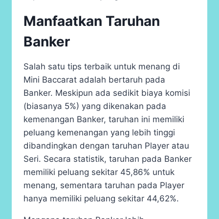
Manfaatkan Taruhan
Banker
Salah satu tips terbaik untuk menang di
Mini Baccarat adalah bertaruh pada
Banker. Meskipun ada sedikit biaya komisi
(biasanya 5%) yang dikenakan pada
kemenangan Banker, taruhan ini memiliki
peluang kemenangan yang lebih tinggi
dibandingkan dengan taruhan Player atau
Seri. Secara statistik, taruhan pada Banker
memiliki peluang sekitar 45,86% untuk
menang, sementara taruhan pada Player
hanya memiliki peluang sekitar 44,62%.