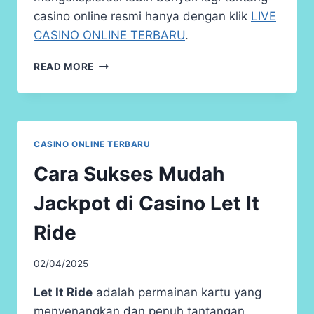
casino online resmi hanya dengan klik
LIVE
CASINO ONLINE TERBARU
.
RAHASIA
READ MORE
SUKSES
PEMAIN
PROFESIONAL
DALAM
HIGH
CASINO ONLINE TERBARU
CARD
FLUSH
Cara Sukses Mudah
Jackpot di Casino Let It
Ride
02/04/2025
Let It Ride
adalah permainan kartu yang
menyenangkan dan penuh tantangan,