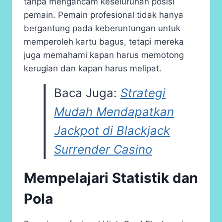
tanpa mengancam keseluruhan posisi
pemain. Pemain profesional tidak hanya
bergantung pada keberuntungan untuk
memperoleh kartu bagus, tetapi mereka
juga memahami kapan harus memotong
kerugian dan kapan harus melipat.
Baca Juga:
Strategi
Mudah Mendapatkan
Jackpot di Blackjack
Surrender Casino
Mempelajari Statistik dan
Pola