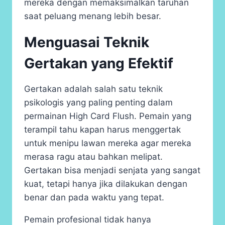
mereka dengan memaksimalkan taruhan
saat peluang menang lebih besar.
Menguasai Teknik
Gertakan yang Efektif
Gertakan adalah salah satu teknik
psikologis yang paling penting dalam
permainan High Card Flush. Pemain yang
terampil tahu kapan harus menggertak
untuk menipu lawan mereka agar mereka
merasa ragu atau bahkan melipat.
Gertakan bisa menjadi senjata yang sangat
kuat, tetapi hanya jika dilakukan dengan
benar dan pada waktu yang tepat.
Pemain profesional tidak hanya