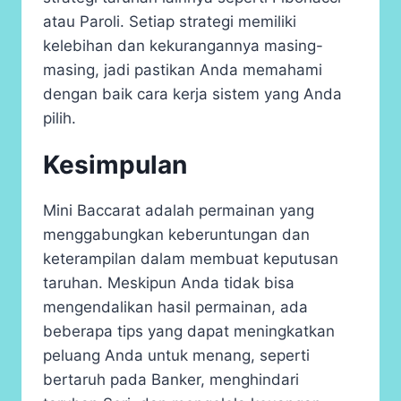
atau Paroli. Setiap strategi memiliki
kelebihan dan kekurangannya masing-
masing, jadi pastikan Anda memahami
dengan baik cara kerja sistem yang Anda
pilih.
Kesimpulan
Mini Baccarat adalah permainan yang
menggabungkan keberuntungan dan
keterampilan dalam membuat keputusan
taruhan. Meskipun Anda tidak bisa
mengendalikan hasil permainan, ada
beberapa tips yang dapat meningkatkan
peluang Anda untuk menang, seperti
bertaruh pada Banker, menghindari