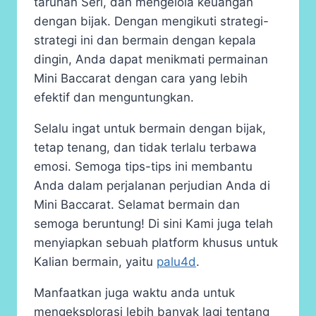
taruhan Seri, dan mengelola keuangan
dengan bijak. Dengan mengikuti strategi-
strategi ini dan bermain dengan kepala
dingin, Anda dapat menikmati permainan
Mini Baccarat dengan cara yang lebih
efektif dan menguntungkan.
Selalu ingat untuk bermain dengan bijak,
tetap tenang, dan tidak terlalu terbawa
emosi. Semoga tips-tips ini membantu
Anda dalam perjalanan perjudian Anda di
Mini Baccarat. Selamat bermain dan
semoga beruntung! Di sini Kami juga telah
menyiapkan sebuah platform khusus untuk
Kalian bermain, yaitu
palu4d
.
Manfaatkan juga waktu anda untuk
mengeksplorasi lebih banyak lagi tentang