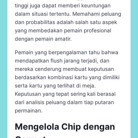
tinggi juga dapat memberi keuntungan
dalam situasi tertentu. Memahami peluang
dan probabilitas adalah salah satu aspek
yang membedakan pemain profesional
dengan pemain amatir.
Pemain yang berpengalaman tahu bahwa
mendapatkan flush jarang terjadi, dan
mereka cenderung membuat keputusan
berdasarkan kombinasi kartu yang dimiliki
serta kartu yang terlihat di meja.
Keputusan yang tepat sering kali berasal
dari analisis peluang dalam tiap putaran
permainan.
Mengelola Chip dengan