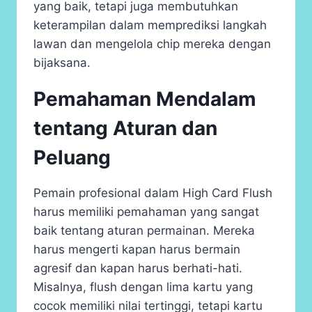
yang baik, tetapi juga membutuhkan
keterampilan dalam memprediksi langkah
lawan dan mengelola chip mereka dengan
bijaksana.
Pemahaman Mendalam
tentang Aturan dan
Peluang
Pemain profesional dalam High Card Flush
harus memiliki pemahaman yang sangat
baik tentang aturan permainan. Mereka
harus mengerti kapan harus bermain
agresif dan kapan harus berhati-hati.
Misalnya, flush dengan lima kartu yang
cocok memiliki nilai tertinggi, tetapi kartu