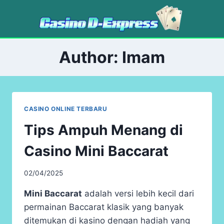
Skip
to
content
Author: Imam
CASINO ONLINE TERBARU
Tips Ampuh Menang di
Casino Mini Baccarat
02/04/2025
Mini Baccarat
adalah versi lebih kecil dari
permainan Baccarat klasik yang banyak
ditemukan di kasino dengan hadiah yang