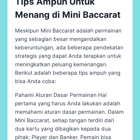
Tips Ampuh Untuk
Menang di Mini Baccarat
Meskipun Mini Baccarat adalah permainan
yang sebagian besar mengandalkan
keberuntungan, ada beberapa pendekatan
strategis yang dapat Anda terapkan untuk
meningkatkan peluang kemenangan.
Berikut adalah beberapa tips ampuh yang
bisa Anda coba:
Pahami Aturan Dasar Permainan Hal
pertama yang harus Anda lakukan adalah
memahami aturan dasar permainan. Dalam
Mini Baccarat, setiap tangan terdiri dari
dua kartu yang dibagikan kepada dua
pihak: Player dan Banker. Pemain bisa