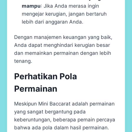
mampu
: Jika Anda merasa ingin
mengejar kerugian, jangan bertaruh
lebih dari anggaran Anda.
Dengan manajemen keuangan yang baik,
Anda dapat menghindari kerugian besar
dan memainkan permainan dengan lebih
tenang.
Perhatikan Pola
Permainan
Meskipun Mini Baccarat adalah permainan
yang sangat bergantung pada
keberuntungan, beberapa pemain percaya
bahwa ada pola dalam hasil permainan.