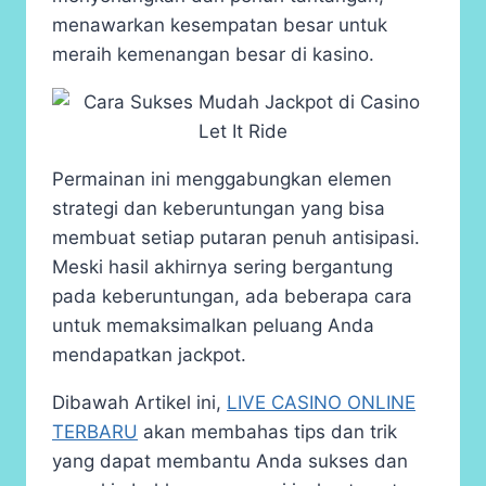
menawarkan kesempatan besar untuk
meraih kemenangan besar di kasino.
Permainan ini menggabungkan elemen
strategi dan keberuntungan yang bisa
membuat setiap putaran penuh antisipasi.
Meski hasil akhirnya sering bergantung
pada keberuntungan, ada beberapa cara
untuk memaksimalkan peluang Anda
mendapatkan jackpot.
Dibawah Artikel ini,
LIVE CASINO ONLINE
TERBARU
akan membahas tips dan trik
yang dapat membantu Anda sukses dan