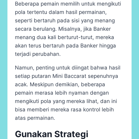
Beberapa pemain memilih untuk mengikuti
pola tertentu dalam hasil permainan,
seperti bertaruh pada sisi yang menang
secara berulang. Misalnya, jika Banker
menang dua kali berturut-turut, mereka
akan terus bertaruh pada Banker hingga
terjadi perubahan.
Namun, penting untuk diingat bahwa hasil
setiap putaran Mini Baccarat sepenuhnya
acak. Meskipun demikian, beberapa
pemain merasa lebih nyaman dengan
mengikuti pola yang mereka lihat, dan ini
bisa memberi mereka rasa kontrol lebih
atas permainan.
Gunakan Strategi