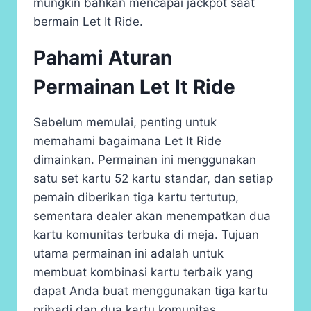
mungkin bahkan mencapai jackpot saat
bermain Let It Ride.
Pahami Aturan
Permainan Let It Ride
Sebelum memulai, penting untuk
memahami bagaimana Let It Ride
dimainkan. Permainan ini menggunakan
satu set kartu 52 kartu standar, dan setiap
pemain diberikan tiga kartu tertutup,
sementara dealer akan menempatkan dua
kartu komunitas terbuka di meja. Tujuan
utama permainan ini adalah untuk
membuat kombinasi kartu terbaik yang
dapat Anda buat menggunakan tiga kartu
pribadi dan dua kartu komunitas.