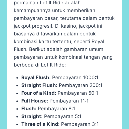
permainan Let It Ride adalah
kemampuannya untuk memberikan
pembayaran besar, terutama dalam bentuk
jackpot progresif. Di kasino, jackpot ini
biasanya ditawarkan dalam bentuk
kombinasi kartu tertentu, seperti Royal
Flush. Berikut adalah gambaran umum
pembayaran untuk kombinasi tangan yang
berbeda di Let It Ride:
Royal Flush:
Pembayaran 1000:1
Straight Flush:
Pembayaran 200:1
Four of a Kind:
Pembayaran 50:1
Full House:
Pembayaran 11:1
Flush:
Pembayaran 8:1
Straight:
Pembayaran 5:1
Three of a Kind:
Pembayaran 3:1