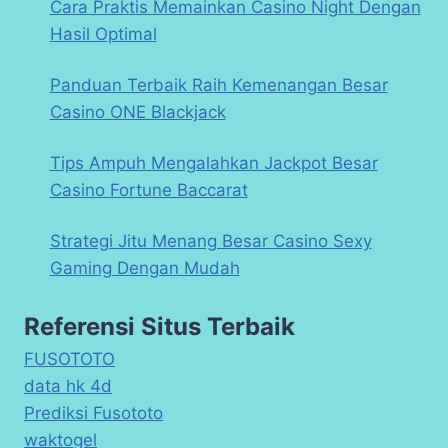
Cara Praktis Memainkan Casino Night Dengan
Hasil Optimal
Panduan Terbaik Raih Kemenangan Besar
Casino ONE Blackjack
Tips Ampuh Mengalahkan Jackpot Besar
Casino Fortune Baccarat
Strategi Jitu Menang Besar Casino Sexy
Gaming Dengan Mudah
Referensi Situs Terbaik
FUSOTOTO
data hk 4d
Prediksi Fusototo
waktogel