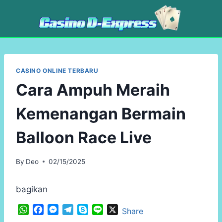
Skip
to
content
CASINO ONLINE TERBARU
Cara Ampuh Meraih
Kemenangan Bermain
Balloon Race Live
By
Deo
02/15/2025
bagikan
W
F
M
T
S
L
X
Share
h
a
e
e
k
i