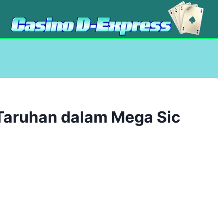
Taruhan dalam Mega Sic