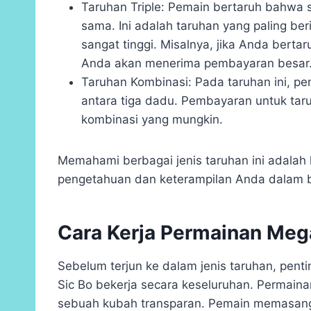
Taruhan Triple: Pemain bertaruh bahwa
sama. Ini adalah taruhan yang paling b
sangat tinggi. Misalnya, jika Anda bert
Anda akan menerima pembayaran besar
Taruhan Kombinasi: Pada taruhan ini, p
antara tiga dadu. Pembayaran untuk tar
kombinasi yang mungkin.
Memahami berbagai jenis taruhan ini adalah
pengetahuan dan keterampilan Anda dalam 
Cara Kerja Permainan Meg
Sebelum terjun ke dalam jenis taruhan, pe
Sic Bo bekerja secara keseluruhan. Permain
sebuah kubah transparan. Pemain memasang 