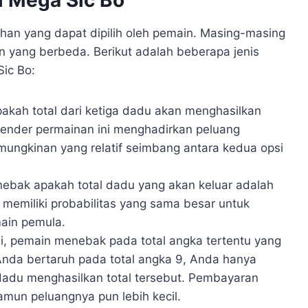
an yang dapat dipilih oleh pemain. Masing-masing
n yang berbeda. Berikut adalah beberapa jenis
ic Bo:
akah total dari ketiga dadu akan menghasilkan
Kalender permainan ini menghadirkan peluang
ungkinan yang relatif seimbang antara kedua opsi
ebak apakah total dadu yang akan keluar adalah
a memiliki probabilitas yang sama besar untuk
main pemula.
ni, pemain menebak pada total angka tertentu yang
a Anda bertaruh pada total angka 9, Anda hanya
 dadu menghasilkan total tersebut. Pembayaran
namun peluangnya pun lebih kecil.