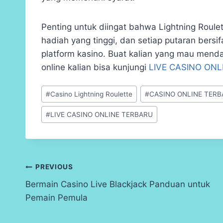
Penting untuk diingat bahwa Lightning Roulet
hadiah yang tinggi, dan setiap putaran bersif
platform kasino. Buat kalian yang mau mend
online kalian bisa kunjungi
LIVE CASINO ONL
Post
#
Casino Lightning Roulette
#
CASINO ONLINE TER
Tags:
#
LIVE CASINO ONLINE TERBARU
Post
PREVIOUS
Bermain Casino Live Blackjack Panduan untuk
navigation
Pemain Pemula