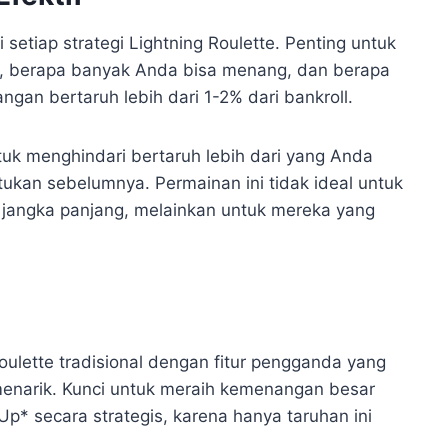
setiap strategi Lightning Roulette. Penting untuk
, berapa banyak Anda bisa menang, dan berapa
ngan bertaruh lebih dari 1-2% dari bankroll.
tuk menghindari bertaruh lebih dari yang Anda
ntukan sebelumnya. Permainan ini tidak ideal untuk
jangka panjang, melainkan untuk mereka yang
ulette tradisional dengan fitur pengganda yang
menarik. Kunci untuk meraih kemenangan besar
p* secara strategis, karena hanya taruhan ini