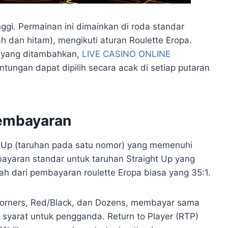
ggi. Permainan ini dimainkan di roda standar
h dan hitam), mengikuti aturan Roulette Eropa.
t yang ditambahkan,
LIVE CASINO ONLINE
ungan dapat dipilih secara acak di setiap putaran
embayaran
ht Up (taruhan pada satu nomor) yang memenuhi
yaran standar untuk taruhan Straight Up yang
ndah dari pembayaran roulette Eropa biasa yang 35:1.
, Corners, Red/Black, dan Dozens, membayar sama
syarat untuk pengganda. Return to Player (RTP)