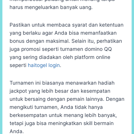
harus mengeluarkan banyak uang.
Pastikan untuk membaca syarat dan ketentuan
yang berlaku agar Anda bisa memanfaatkan
bonus dengan maksimal. Selain itu, perhatikan
juga promosi seperti turnamen domino QQ
yang sering diadakan oleh platform online
seperti
haitogel login
.
Turnamen ini biasanya menawarkan hadiah
jackpot yang lebih besar dan kesempatan
untuk bersaing dengan pemain lainnya. Dengan
mengikuti turnamen, Anda tidak hanya
berkesempatan untuk menang lebih banyak,
tetapi juga bisa meningkatkan skill bermain
Anda.