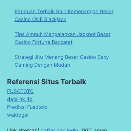
Panduan Terbaik Raih Kemenangan Besar
Casino ONE Blackjack
Tips Ampuh Mengalahkan Jackpot Besar
Casino Fortune Baccarat
Strategi Jitu Menang Besar Casino Sexy
Gaming Dengan Mudah
Referensi Situs Terbaik
FUSOTOTO
data hk 4d
Prediksi Fusototo
waktogel
Link alternatif
daftar dan login
100% aman