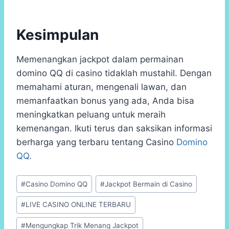
Kesimpulan
Memenangkan jackpot dalam permainan
domino QQ di casino tidaklah mustahil. Dengan
memahami aturan, mengenali lawan, dan
memanfaatkan bonus yang ada, Anda bisa
meningkatkan peluang untuk meraih
kemenangan. Ikuti terus dan saksikan informasi
berharga yang terbaru tentang Casino
Domino
QQ
.
Post
#
Casino Domino QQ
#
Jackpot Bermain di Casino
Tags:
#
LIVE CASINO ONLINE TERBARU
#
Mengungkap Trik Menang Jackpot