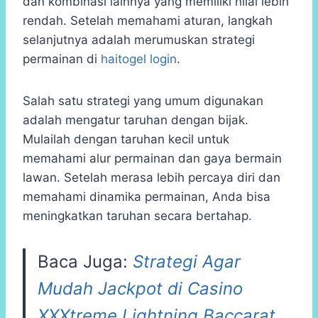
dan kombinasi lainnya yang memiliki nilai lebih
rendah. Setelah memahami aturan, langkah
selanjutnya adalah merumuskan strategi
permainan di
haitogel login
.
Salah satu strategi yang umum digunakan
adalah mengatur taruhan dengan bijak.
Mulailah dengan taruhan kecil untuk
memahami alur permainan dan gaya bermain
lawan. Setelah merasa lebih percaya diri dan
memahami dinamika permainan, Anda bisa
meningkatkan taruhan secara bertahap.
Baca Juga:
Strategi Agar
Mudah Jackpot di Casino
XXXtreme Lightning Baccarat