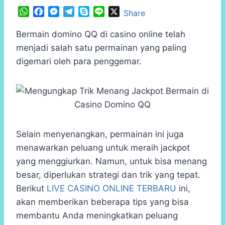
W
F
M
T
S
L
X
Share
h
a
e
e
k
i
a
c
s
l
y
n
Bermain domino QQ di casino online telah
t
e
s
e
p
e
menjadi salah satu permainan yang paling
s
b
e
g
e
digemari oleh para penggemar.
A
o
n
r
p
o
g
a
p
k
e
m
r
Selain menyenangkan, permainan ini juga
menawarkan peluang untuk meraih jackpot
yang menggiurkan. Namun, untuk bisa menang
besar, diperlukan strategi dan trik yang tepat.
Berikut
LIVE CASINO ONLINE TERBARU
ini,
akan memberikan beberapa tips yang bisa
membantu Anda meningkatkan peluang