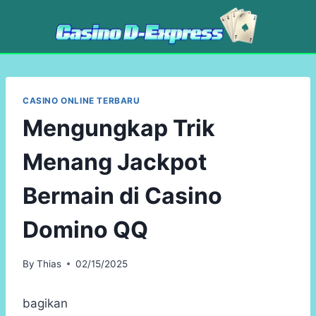
Skip
to
content
CASINO ONLINE TERBARU
Mengungkap Trik
Menang Jackpot
Bermain di Casino
Domino QQ
By
Thias
02/15/2025
bagikan