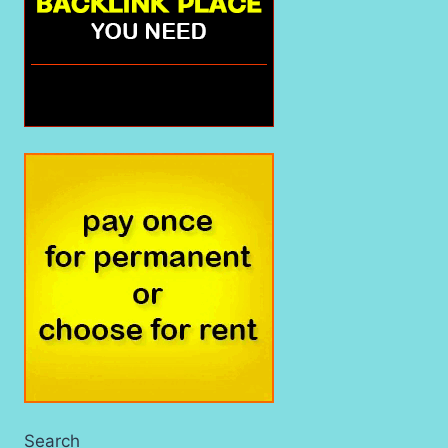
Search