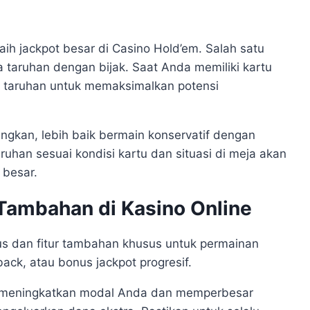
ih jackpot besar di Casino Hold’em. Salah satu
a taruhan dengan bijak. Saat Anda memiliki kartu
n taruhan untuk memaksimalkan potensi
ngkan, lebih baik bermain konservatif dengan
uhan sesuai kondisi kartu dan situasi di meja akan
besar.
Tambahan di Kasino Online
s dan fitur tambahan khusus untuk permainan
ack, atau bonus jackpot progresif.
a meningkatkan modal Anda dan memperbesar