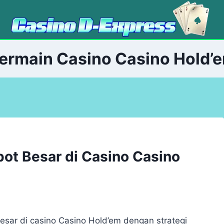
ermain Casino Casino Hold’
pot Besar di Casino Casino
besar di casino Casino Hold’em dengan strategi