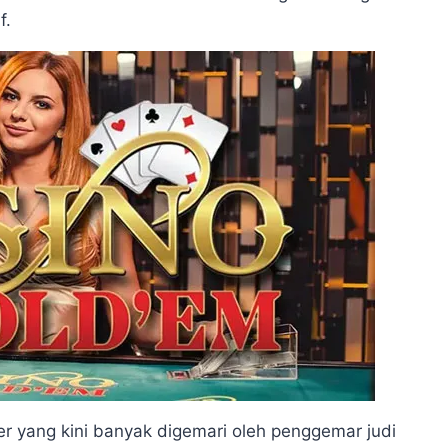
f.
er yang kini banyak digemari oleh penggemar judi