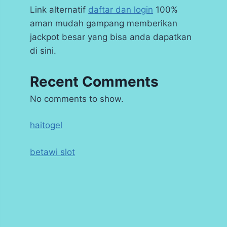
Link alternatif
daftar dan login
100%
aman mudah gampang memberikan
jackpot besar yang bisa anda dapatkan
di sini.
Recent Comments
No comments to show.
haitogel
betawi slot