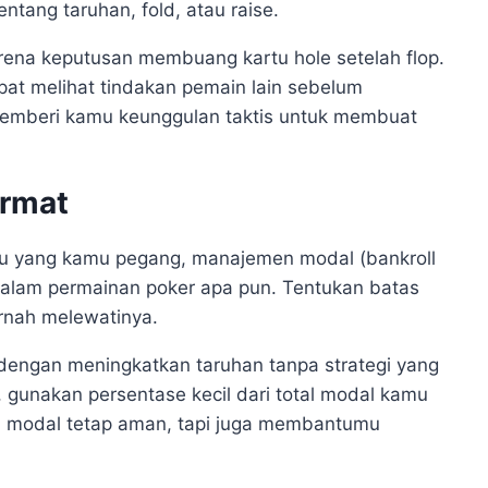
ntang taruhan, fold, atau raise.
 karena keputusan membuang kartu hole setelah flop.
apat melihat tindakan pemain lain sebelum
memberi kamu keunggulan taktis untuk membuat
ermat
rtu yang kamu pegang, manajemen modal (bankroll
alam permainan poker apa pun. Tentukan batas
rnah melewatinya.
dengan meningkatkan taruhan tanpa strategi yang
, gunakan persentase kecil dari total modal kamu
aga modal tetap aman, tapi juga membantumu