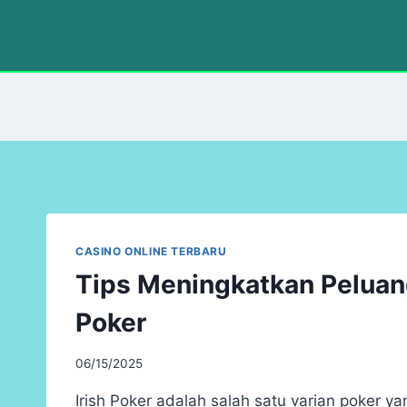
Skip
to
content
CASINO ONLINE TERBARU
Tips Meningkatkan Peluang
Poker
06/15/2025
Irish Poker adalah salah satu varian poker 