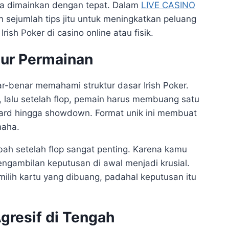
ka dimainkan dengan tepat. Dalam
LIVE CASINO
sejumlah tips jitu untuk meningkatkan peluang
sh Poker di casino online atau fisik.
tur Permainan
-benar memahami struktur dasar Irish Poker.
, lalu setelah flop, pemain harus membuang satu
card hingga showdown. Format unik ini membuat
maha.
h setelah flop sangat penting. Karena kamu
ngambilan keputusan di awal menjadi krusial.
lih kartu yang dibuang, padahal keputusan itu
Agresif di Tengah