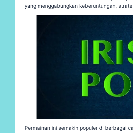
yang menggabungkan keberuntungan, strategi,
Permainan ini semakin populer di berbagai cas