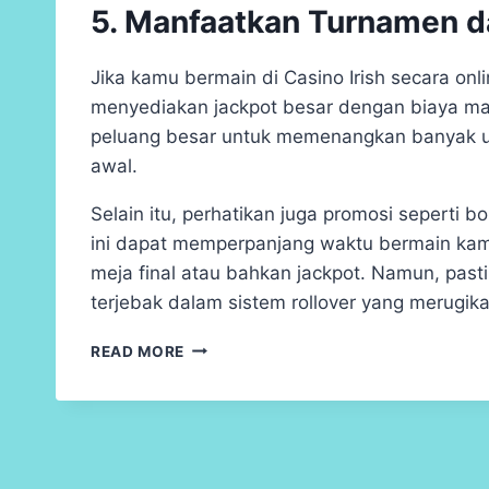
5. Manfaatkan Turnamen d
Jika kamu bermain di Casino Irish secara on
menyediakan jackpot besar dengan biaya ma
peluang besar untuk memenangkan banyak ua
awal.
Selain itu, perhatikan juga promosi seperti b
ini dapat memperpanjang waktu bermain ka
meja final atau bahkan jackpot. Namun, pas
terjebak dalam sistem rollover yang merugika
TIPS
READ MORE
MENINGKATKAN
PELUANG
JACKPOT
DI
CASINO
IRISH