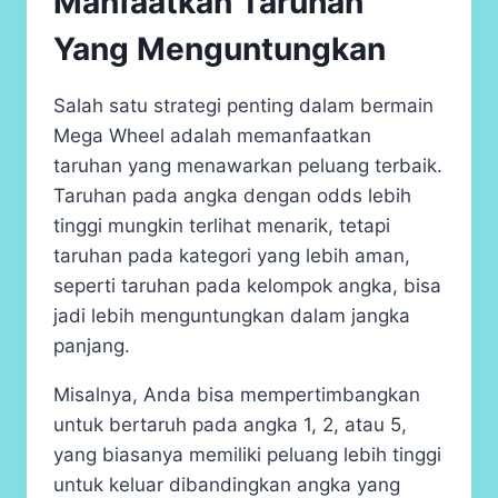
Manfaatkan Taruhan
Yang Menguntungkan
Salah satu strategi penting dalam bermain
Mega Wheel adalah memanfaatkan
taruhan yang menawarkan peluang terbaik.
Taruhan pada angka dengan odds lebih
tinggi mungkin terlihat menarik, tetapi
taruhan pada kategori yang lebih aman,
seperti taruhan pada kelompok angka, bisa
jadi lebih menguntungkan dalam jangka
panjang.
Misalnya, Anda bisa mempertimbangkan
untuk bertaruh pada angka 1, 2, atau 5,
yang biasanya memiliki peluang lebih tinggi
untuk keluar dibandingkan angka yang