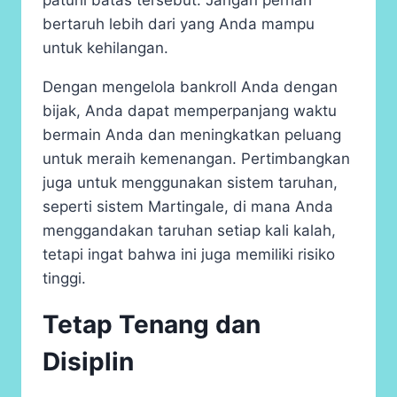
patuhi batas tersebut. Jangan pernah
bertaruh lebih dari yang Anda mampu
untuk kehilangan.
Dengan mengelola bankroll Anda dengan
bijak, Anda dapat memperpanjang waktu
bermain Anda dan meningkatkan peluang
untuk meraih kemenangan. Pertimbangkan
juga untuk menggunakan sistem taruhan,
seperti sistem Martingale, di mana Anda
menggandakan taruhan setiap kali kalah,
tetapi ingat bahwa ini juga memiliki risiko
tinggi.
Tetap Tenang dan
Disiplin