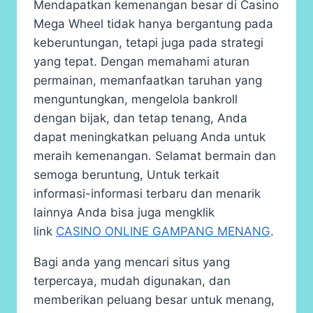
Mendapatkan kemenangan besar di Casino
Mega Wheel tidak hanya bergantung pada
keberuntungan, tetapi juga pada strategi
yang tepat. Dengan memahami aturan
permainan, memanfaatkan taruhan yang
menguntungkan, mengelola bankroll
dengan bijak, dan tetap tenang, Anda
dapat meningkatkan peluang Anda untuk
meraih kemenangan. Selamat bermain dan
semoga beruntung, Untuk terkait
informasi-informasi terbaru dan menarik
lainnya Anda bisa juga mengklik
link
CASINO ONLINE GAMPANG MENANG
.
Bagi anda yang mencari situs yang
terpercaya, mudah digunakan, dan
memberikan peluang besar untuk menang,