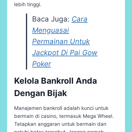
lebih tinggi.
Baca Juga:
Cara
Menguasai
Permainan Untuk
Jackpot Di Pai Gow
Poker
Kelola Bankroll Anda
Dengan Bijak
Manajemen bankroll adalah kunci untuk
bermain di casino, termasuk Mega Wheel.
Tetapkan anggaran untuk bermain dan