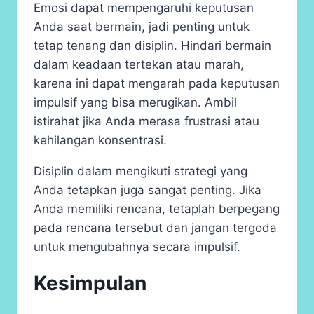
Emosi dapat mempengaruhi keputusan
Anda saat bermain, jadi penting untuk
tetap tenang dan disiplin. Hindari bermain
dalam keadaan tertekan atau marah,
karena ini dapat mengarah pada keputusan
impulsif yang bisa merugikan. Ambil
istirahat jika Anda merasa frustrasi atau
kehilangan konsentrasi.
Disiplin dalam mengikuti strategi yang
Anda tetapkan juga sangat penting. Jika
Anda memiliki rencana, tetaplah berpegang
pada rencana tersebut dan jangan tergoda
untuk mengubahnya secara impulsif.
Kesimpulan