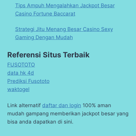
Tips Ampuh Mengalahkan Jackpot Besar
Casino Fortune Baccarat
Strategi Jitu Menang Besar Casino Sexy
Gaming Dengan Mudah
Referensi Situs Terbaik
FUSOTOTO
data hk 4d
Prediksi Fusototo
waktogel
Link alternatif
daftar dan login
100% aman
mudah gampang memberikan jackpot besar yang
bisa anda dapatkan di sini.