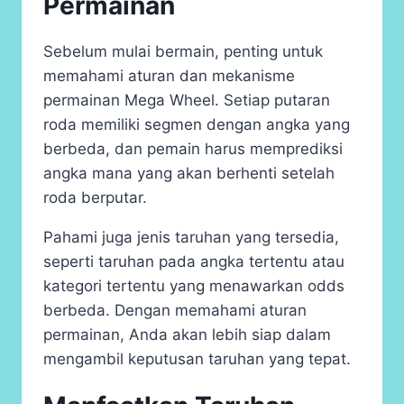
Permainan
Sebelum mulai bermain, penting untuk
memahami aturan dan mekanisme
permainan Mega Wheel. Setiap putaran
roda memiliki segmen dengan angka yang
berbeda, dan pemain harus memprediksi
angka mana yang akan berhenti setelah
roda berputar.
Pahami juga jenis taruhan yang tersedia,
seperti taruhan pada angka tertentu atau
kategori tertentu yang menawarkan odds
berbeda. Dengan memahami aturan
permainan, Anda akan lebih siap dalam
mengambil keputusan taruhan yang tepat.