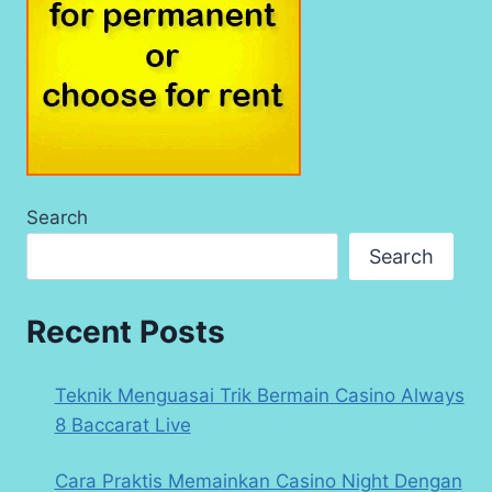
Search
Search
Recent Posts
Teknik Menguasai Trik Bermain Casino Always
8 Baccarat Live
Cara Praktis Memainkan Casino Night Dengan