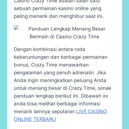
Casino Crazy Time adalah salah satu
sebuah permainan kasino online yang
paling menarik dan menghibur saat ini.
Dengan kombinasi antara roda
keberuntungan dan berbagai permainan
bonus, Crazy Time menawarkan
pengalaman yang penuh adrenalin. Jika
Anda ingin meningkatkan peluang Anda
untuk menang besar di Crazy Time, simak
panduan lengkap berikut ini. Dibawah ini
anda bisa melihat berbagai informasi
menarik lainnya seputaran
LIVE CASINO
ONLINE TERBARU