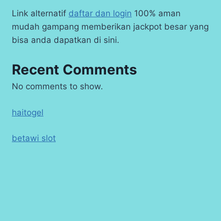
Link alternatif
daftar dan login
100% aman
mudah gampang memberikan jackpot besar yang
bisa anda dapatkan di sini.
Recent Comments
No comments to show.
haitogel
betawi slot
© 2026
LIVE CASINO ONLINE TERBARU