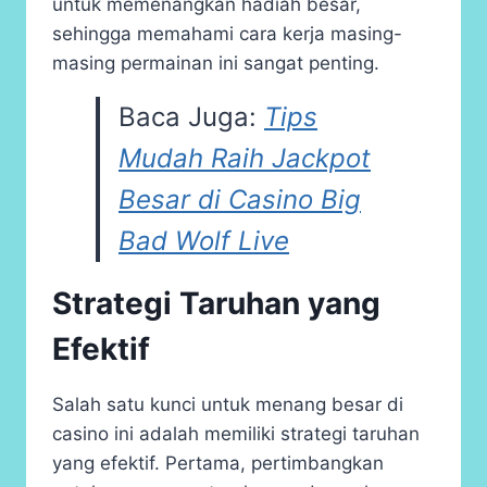
untuk memenangkan hadiah besar,
sehingga memahami cara kerja masing-
masing permainan ini sangat penting.
Baca Juga:
Tips
Mudah Raih Jackpot
Besar di Casino Big
Bad Wolf Live
Strategi Taruhan yang
Efektif
Salah satu kunci untuk menang besar di
casino ini adalah memiliki strategi taruhan
yang efektif. Pertama, pertimbangkan