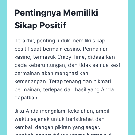
Pentingnya Memiliki
Sikap Positif
Terakhir, penting untuk memiliki sikap
positif saat bermain casino. Permainan
kasino, termasuk Crazy Time, didasarkan
pada keberuntungan, dan tidak semua sesi
permainan akan menghasilkan
kemenangan. Tetap tenang dan nikmati
permainan, terlepas dari hasil yang Anda
dapatkan.
Jika Anda mengalami kekalahan, ambil
waktu sejenak untuk beristirahat dan
kembali dengan pikiran yang segar.