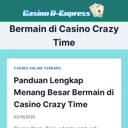
Skip
to
content
Bermain di Casino Crazy
Time
CASINO ONLINE TERBARU
Panduan Lengkap
Menang Besar Bermain di
Casino Crazy Time
02/15/2025