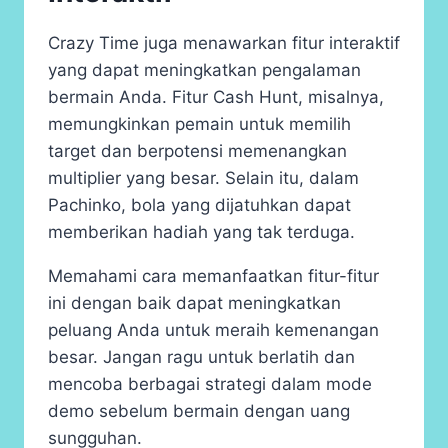
Crazy Time juga menawarkan fitur interaktif
yang dapat meningkatkan pengalaman
bermain Anda. Fitur Cash Hunt, misalnya,
memungkinkan pemain untuk memilih
target dan berpotensi memenangkan
multiplier yang besar. Selain itu, dalam
Pachinko, bola yang dijatuhkan dapat
memberikan hadiah yang tak terduga.
Memahami cara memanfaatkan fitur-fitur
ini dengan baik dapat meningkatkan
peluang Anda untuk meraih kemenangan
besar. Jangan ragu untuk berlatih dan
mencoba berbagai strategi dalam mode
demo sebelum bermain dengan uang
sungguhan.