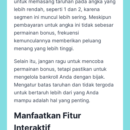
untuk memasang taruhan pada angka yang
lebih rendah, seperti 1 dan 2, karena
segmen ini muncul lebih sering. Meskipun
pembayaran untuk angka ini tidak sebesar
permainan bonus, frekuensi
kemunculannya memberikan peluang
menang yang lebih tinggi.
Selain itu, jangan ragu untuk mencoba
permainan bonus, tetapi pastikan untuk
mengelola bankroll Anda dengan bijak.
Mengatur batas taruhan dan tidak tergoda
untuk bertaruh lebih dari yang Anda
mampu adalah hal yang penting.
Manfaatkan Fitur
Interaktif