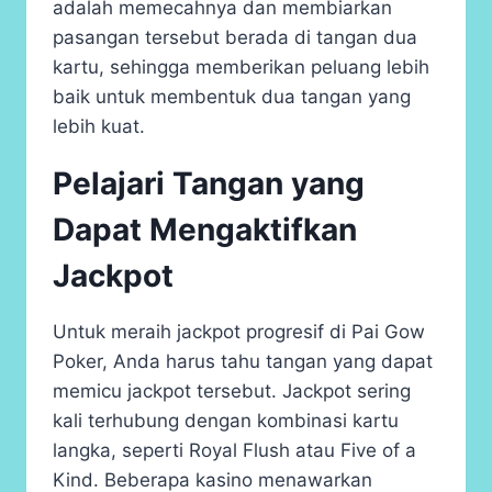
adalah memecahnya dan membiarkan
pasangan tersebut berada di tangan dua
kartu, sehingga memberikan peluang lebih
baik untuk membentuk dua tangan yang
lebih kuat.
Pelajari Tangan yang
Dapat Mengaktifkan
Jackpot
Untuk meraih jackpot progresif di Pai Gow
Poker, Anda harus tahu tangan yang dapat
memicu jackpot tersebut. Jackpot sering
kali terhubung dengan kombinasi kartu
langka, seperti Royal Flush atau Five of a
Kind. Beberapa kasino menawarkan