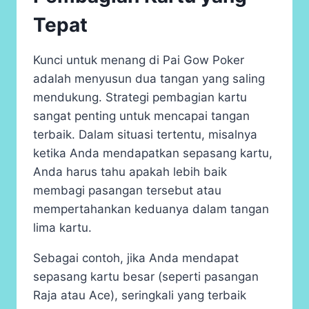
Tepat
Kunci untuk menang di Pai Gow Poker
adalah menyusun dua tangan yang saling
mendukung. Strategi pembagian kartu
sangat penting untuk mencapai tangan
terbaik. Dalam situasi tertentu, misalnya
ketika Anda mendapatkan sepasang kartu,
Anda harus tahu apakah lebih baik
membagi pasangan tersebut atau
mempertahankan keduanya dalam tangan
lima kartu.
Sebagai contoh, jika Anda mendapat
sepasang kartu besar (seperti pasangan
Raja atau Ace), seringkali yang terbaik