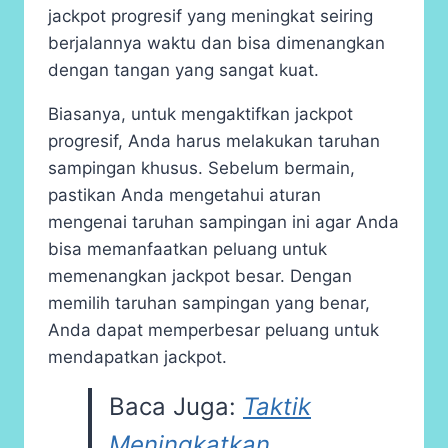
jackpot progresif yang meningkat seiring
berjalannya waktu dan bisa dimenangkan
dengan tangan yang sangat kuat.
Biasanya, untuk mengaktifkan jackpot
progresif, Anda harus melakukan taruhan
sampingan khusus. Sebelum bermain,
pastikan Anda mengetahui aturan
mengenai taruhan sampingan ini agar Anda
bisa memanfaatkan peluang untuk
memenangkan jackpot besar. Dengan
memilih taruhan sampingan yang benar,
Anda dapat memperbesar peluang untuk
mendapatkan jackpot.
Baca Juga:
Taktik
Meningkatkan