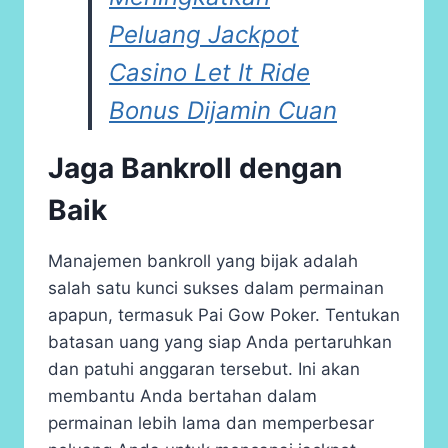
Peluang Jackpot
Casino Let It Ride
Bonus Dijamin Cuan
Jaga Bankroll dengan
Baik
Manajemen bankroll yang bijak adalah
salah satu kunci sukses dalam permainan
apapun, termasuk Pai Gow Poker. Tentukan
batasan uang yang siap Anda pertaruhkan
dan patuhi anggaran tersebut. Ini akan
membantu Anda bertahan dalam
permainan lebih lama dan memperbesar