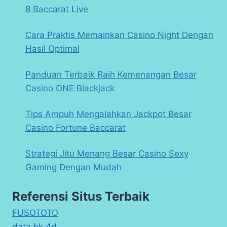
8 Baccarat Live
Cara Praktis Memainkan Casino Night Dengan
Hasil Optimal
Panduan Terbaik Raih Kemenangan Besar
Casino ONE Blackjack
Tips Ampuh Mengalahkan Jackpot Besar
Casino Fortune Baccarat
Strategi Jitu Menang Besar Casino Sexy
Gaming Dengan Mudah
Referensi Situs Terbaik
FUSOTOTO
data hk 4d