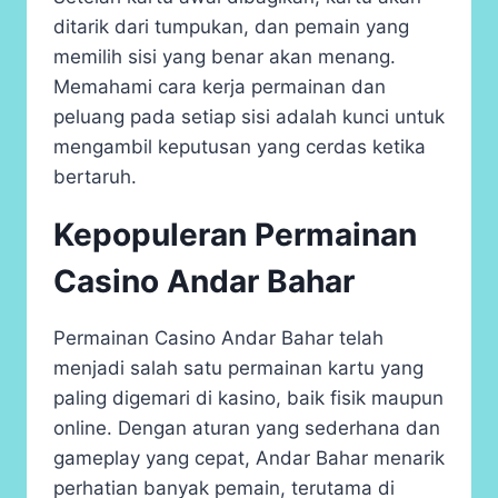
ditarik dari tumpukan, dan pemain yang
memilih sisi yang benar akan menang.
Memahami cara kerja permainan dan
peluang pada setiap sisi adalah kunci untuk
mengambil keputusan yang cerdas ketika
bertaruh.
Kepopuleran Permainan
Casino Andar Bahar
Permainan Casino Andar Bahar telah
menjadi salah satu permainan kartu yang
paling digemari di kasino, baik fisik maupun
online. Dengan aturan yang sederhana dan
gameplay yang cepat, Andar Bahar menarik
perhatian banyak pemain, terutama di