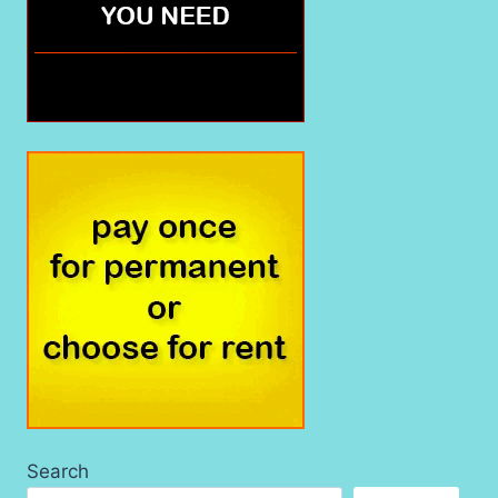
Search