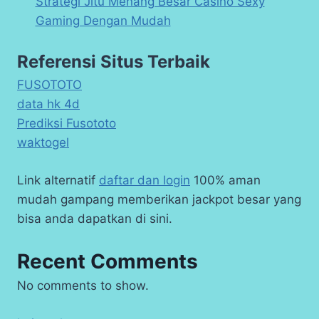
Strategi Jitu Menang Besar Casino Sexy
Gaming Dengan Mudah
Referensi Situs Terbaik
FUSOTOTO
data hk 4d
Prediksi Fusototo
waktogel
Link alternatif
daftar dan login
100% aman
mudah gampang memberikan jackpot besar yang
bisa anda dapatkan di sini.
Recent Comments
No comments to show.