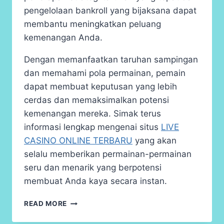
pengelolaan bankroll yang bijaksana dapat
membantu meningkatkan peluang
kemenangan Anda.
Dengan memanfaatkan taruhan sampingan
dan memahami pola permainan, pemain
dapat membuat keputusan yang lebih
cerdas dan memaksimalkan potensi
kemenangan mereka. Simak terus
informasi lengkap mengenai situs
LIVE
CASINO ONLINE TERBARU
yang akan
selalu memberikan permainan-permainan
seru dan menarik yang berpotensi
membuat Anda kaya secara instan.
BOCORAN
READ MORE
TIPS
MENEMUKAN