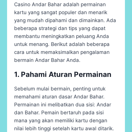
Casino Andar Bahar adalah permainan
kartu yang sangat populer dan menarik
yang mudah dipahami dan dimainkan. Ada
beberapa strategi dan tips yang dapat
membantu meningkatkan peluang Anda
untuk menang. Berikut adalah beberapa
cara untuk memaksimalkan pengalaman
bermain Andar Bahar Anda.
1. Pahami Aturan Permainan
Sebelum mulai bermain, penting untuk
memahami aturan dasar Andar Bahar.
Permainan ini melibatkan dua sisi: Andar
dan Bahar. Pemain bertaruh pada sisi
mana yang akan memiliki kartu dengan
nilai lebih tinggi setelah kartu awal ditarik.