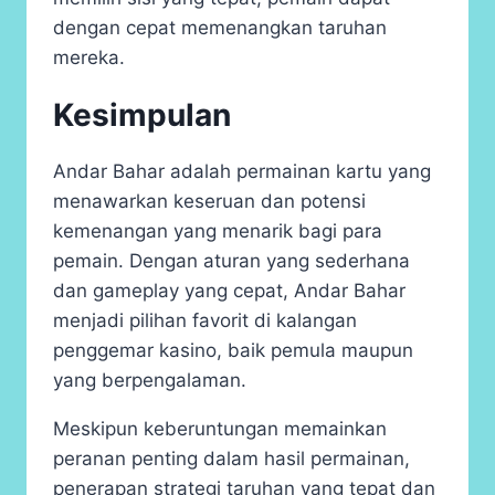
dengan cepat memenangkan taruhan
mereka.
Kesimpulan
Andar Bahar adalah permainan kartu yang
menawarkan keseruan dan potensi
kemenangan yang menarik bagi para
pemain. Dengan aturan yang sederhana
dan gameplay yang cepat, Andar Bahar
menjadi pilihan favorit di kalangan
penggemar kasino, baik pemula maupun
yang berpengalaman.
Meskipun keberuntungan memainkan
peranan penting dalam hasil permainan,
penerapan strategi taruhan yang tepat dan