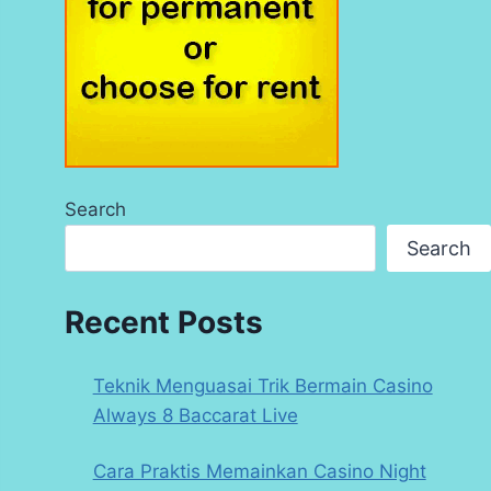
Search
Search
Recent Posts
Teknik Menguasai Trik Bermain Casino
Always 8 Baccarat Live
Cara Praktis Memainkan Casino Night