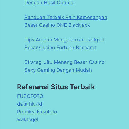
Dengan Hasil Optimal
Panduan Terbaik Raih Kemenangan
Besar Casino ONE Blackjack
Tips Ampuh Mengalahkan Jackpot
Besar Casino Fortune Baccarat
Strategi Jitu Menang Besar Casino
Sexy Gaming Dengan Mudah
Referensi Situs Terbaik
FUSOTOTO
data hk 4d
Prediksi Fusototo
waktogel