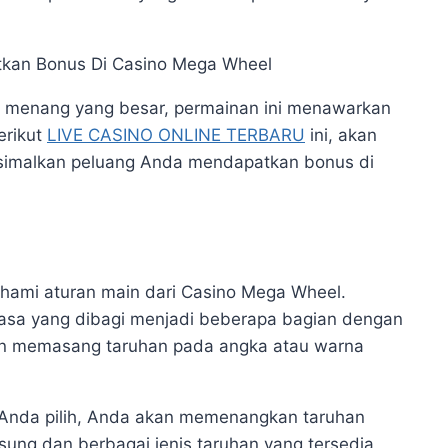
 menang yang besar, permainan ini menawarkan
erikut
LIVE CASINO ONLINE TERBARU
ini, akan
ksimalkan peluang Anda mendapatkan bonus di
hami aturan main dari Casino Mega Wheel.
sasa yang dibagi menjadi beberapa bagian dengan
n memasang taruhan pada angka atau warna
 Anda pilih, Anda akan memenangkan taruhan
ung dan berbagai jenis taruhan yang tersedia