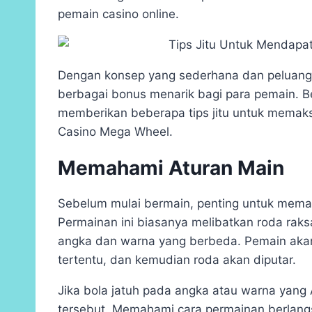
pemain casino online.
Dengan konsep yang sederhana dan peluang
berbagai bonus menarik bagi para pemain. B
memberikan beberapa tips jitu untuk mema
Casino Mega Wheel.
Memahami Aturan Main
Sebelum mulai bermain, penting untuk mema
Permainan ini biasanya melibatkan roda rak
angka dan warna yang berbeda. Pemain aka
tertentu, dan kemudian roda akan diputar.
Jika bola jatuh pada angka atau warna yang
tersebut. Memahami cara permainan berlangs