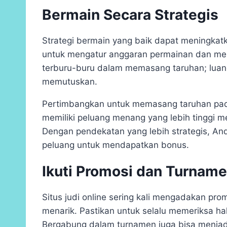
Bermain Secara Strategis
Strategi bermain yang baik dapat meningkat
untuk mengatur anggaran permainan dan men
terburu-buru dalam memasang taruhan; luan
memutuskan.
Pertimbangkan untuk memasang taruhan pada
memiliki peluang menang yang lebih tinggi m
Dengan pendekatan yang lebih strategis, An
peluang untuk mendapatkan bonus.
Ikuti Promosi dan Turnam
Situs judi online sering kali mengadakan p
menarik. Pastikan untuk selalu memeriksa ha
Bergabung dalam turnamen juga bisa menjad