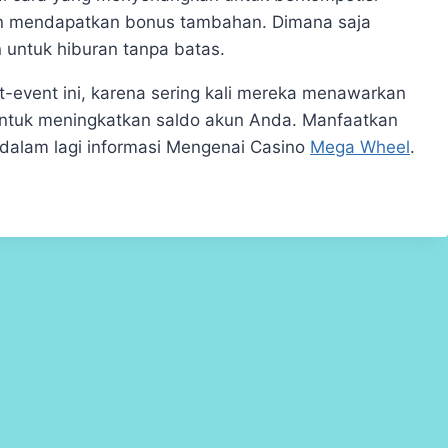
an mendapatkan bonus tambahan. Dimana saja
 untuk hiburan tanpa batas.
t-event ini, karena sering kali mereka menawarkan
ntuk meningkatkan saldo akun Anda. Manfaatkan
 dalam lagi informasi Mengenai Casino
Mega Wheel
.