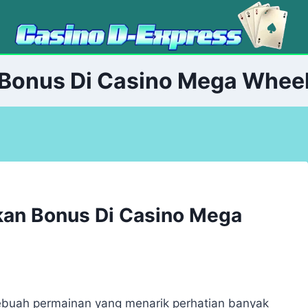
Bonus Di Casino Mega Whee
kan Bonus Di Casino Mega
buah permainan yang menarik perhatian banyak