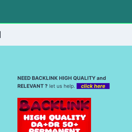
l
NEED BACKLINK HIGH QUALITY and
RELEVANT ?
let us help.
click here