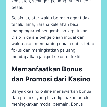
konsisten, sehingga peluang muncul lebih
besar.
Selain itu, atur waktu bermain agar tidak
terlalu lama, karena kelelahan bisa
mempengaruhi pengambilan keputusan.
Disiplin dalam pengelolaan modal dan
waktu akan membantu pemain untuk tetap
fokus dan meningkatkan peluang
mendapatkan jackpot secara efektif.
Memanfaatkan Bonus
dan Promosi dari Kasino
Banyak kasino online menawarkan bonus
dan promosi yang bisa digunakan untuk
meningkatkan modal bermain. Bonus