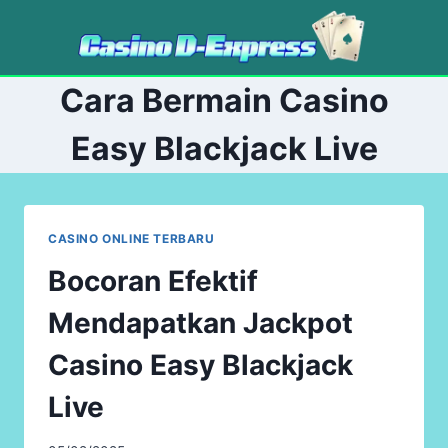
Skip
to
content
Cara Bermain Casino
Easy Blackjack Live
CASINO ONLINE TERBARU
Bocoran Efektif
Mendapatkan Jackpot
Casino Easy Blackjack
Live