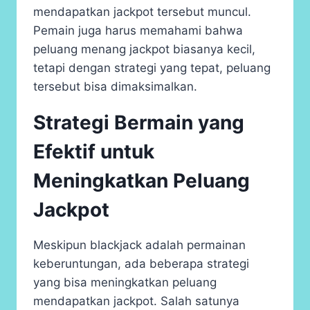
mendapatkan jackpot tersebut muncul.
Pemain juga harus memahami bahwa
peluang menang jackpot biasanya kecil,
tetapi dengan strategi yang tepat, peluang
tersebut bisa dimaksimalkan.
Strategi Bermain yang
Efektif untuk
Meningkatkan Peluang
Jackpot
Meskipun blackjack adalah permainan
keberuntungan, ada beberapa strategi
yang bisa meningkatkan peluang
mendapatkan jackpot. Salah satunya