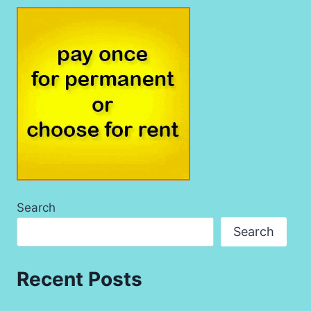
Search
Search
Recent Posts