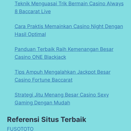
Teknik Menguasai Trik Bermain Casino Always
8 Baccarat Live
Cara Praktis Memainkan Casino Night Dengan
Hasil Optimal
Panduan Terbaik Raih Kemenangan Besar
Casino ONE Blackjack
Tips Ampuh Mengalahkan Jackpot Besar
Casino Fortune Baccarat
Strategi Jitu Menang Besar Casino Sexy
Gaming Dengan Mudah
Referensi Situs Terbaik
FUSOTOTO