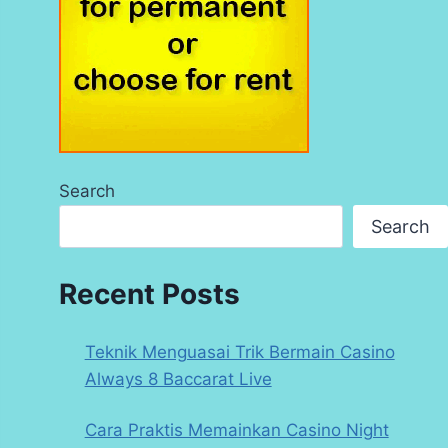
Search
Search
Recent Posts
Teknik Menguasai Trik Bermain Casino
Always 8 Baccarat Live
Cara Praktis Memainkan Casino Night