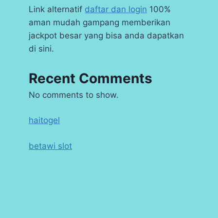
Link alternatif
daftar dan login
100%
aman mudah gampang memberikan
jackpot besar yang bisa anda dapatkan
di sini.
Recent Comments
No comments to show.
haitogel
betawi slot