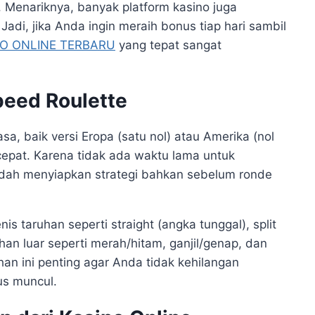
n. Menariknya, banyak platform kasino juga
adi, jika Anda ingin meraih bonus tiap hari sambil
NO ONLINE TERBARU
yang tepat sangat
Speed Roulette
sa, baik versi Eropa (satu nol) atau Amerika (nol
epat. Karena tidak ada waktu lama untuk
dah menyiapkan strategi bahkan sebelum ronde
s taruhan seperti straight (angka tunggal), split
han luar seperti merah/hitam, ganjil/genap, dan
an ini penting agar Anda tidak kehilangan
us muncul.