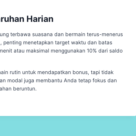
aruhan Harian
rung terbawa suasana dan bermain terus-menerus
u, penting menetapkan target waktu dan batas
 menit atau maksimal menggunakan 10% dari saldo
ain rutin untuk mendapatkan bonus, tapi tidak
u dan modal juga membantu Anda tetap fokus dan
lahan beruntun.