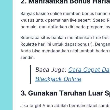
2. Manfaatkan Bonus Haria
Banyak kasino online memberi bonus harian se
khusus untuk permainan live seperti Speed 
bermain, dan daftarkan diri pada program loya
Beberapa situs bahkan memberikan free bet a
Roulette hari ini untuk dapat bonus”). Denga
Anda bisa mendapatkan nilai tambah harian m
sendiri.
Baca Juga:
Cara Cepat Da
Blackjack Online
3. Gunakan Taruhan Luar S
Jika target Anda adalah bermain stabil samb