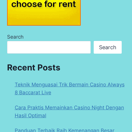
Search
Search
Recent Posts
Teknik Menguasai Trik Bermain Casino Always
8 Baccarat Live
Cara Praktis Memainkan Casino Night Dengan
Hasil Optimal
Panduan Terbaik Raih Kemenangan Besar