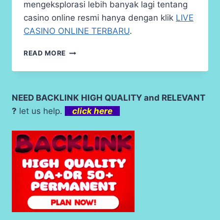
mengeksplorasi lebih banyak lagi tentang
casino online resmi hanya dengan klik
LIVE
CASINO ONLINE TERBARU
.
RAHASIA
READ MORE
SUKSES
PEMAIN
PROFESIONAL
DALAM
NEED BACKLINK HIGH QUALITY and RELEVANT
HIGH
?
let us help.
click here
CARD
FLUSH