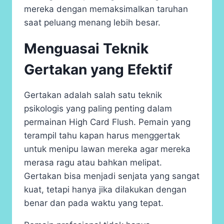
mereka dengan memaksimalkan taruhan
saat peluang menang lebih besar.
Menguasai Teknik
Gertakan yang Efektif
Gertakan adalah salah satu teknik
psikologis yang paling penting dalam
permainan High Card Flush. Pemain yang
terampil tahu kapan harus menggertak
untuk menipu lawan mereka agar mereka
merasa ragu atau bahkan melipat.
Gertakan bisa menjadi senjata yang sangat
kuat, tetapi hanya jika dilakukan dengan
benar dan pada waktu yang tepat.