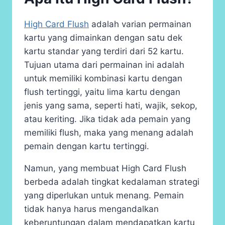
High Card Flush
adalah varian permainan
kartu yang dimainkan dengan satu dek
kartu standar yang terdiri dari 52 kartu.
Tujuan utama dari permainan ini adalah
untuk memiliki kombinasi kartu dengan
flush tertinggi, yaitu lima kartu dengan
jenis yang sama, seperti hati, wajik, sekop,
atau keriting. Jika tidak ada pemain yang
memiliki flush, maka yang menang adalah
pemain dengan kartu tertinggi.
Namun, yang membuat High Card Flush
berbeda adalah tingkat kedalaman strategi
yang diperlukan untuk menang. Pemain
tidak hanya harus mengandalkan
keberuntungan dalam mendapatkan kartu