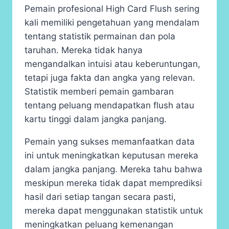
Pemain profesional High Card Flush sering
kali memiliki pengetahuan yang mendalam
tentang statistik permainan dan pola
taruhan. Mereka tidak hanya
mengandalkan intuisi atau keberuntungan,
tetapi juga fakta dan angka yang relevan.
Statistik memberi pemain gambaran
tentang peluang mendapatkan flush atau
kartu tinggi dalam jangka panjang.
Pemain yang sukses memanfaatkan data
ini untuk meningkatkan keputusan mereka
dalam jangka panjang. Mereka tahu bahwa
meskipun mereka tidak dapat memprediksi
hasil dari setiap tangan secara pasti,
mereka dapat menggunakan statistik untuk
meningkatkan peluang kemenangan