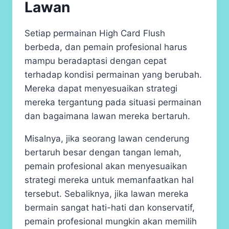
Lawan
Setiap permainan High Card Flush
berbeda, dan pemain profesional harus
mampu beradaptasi dengan cepat
terhadap kondisi permainan yang berubah.
Mereka dapat menyesuaikan strategi
mereka tergantung pada situasi permainan
dan bagaimana lawan mereka bertaruh.
Misalnya, jika seorang lawan cenderung
bertaruh besar dengan tangan lemah,
pemain profesional akan menyesuaikan
strategi mereka untuk memanfaatkan hal
tersebut. Sebaliknya, jika lawan mereka
bermain sangat hati-hati dan konservatif,
pemain profesional mungkin akan memilih