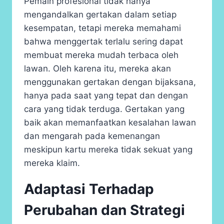
Pemain profesional tidak hanya
mengandalkan gertakan dalam setiap
kesempatan, tetapi mereka memahami
bahwa menggertak terlalu sering dapat
membuat mereka mudah terbaca oleh
lawan. Oleh karena itu, mereka akan
menggunakan gertakan dengan bijaksana,
hanya pada saat yang tepat dan dengan
cara yang tidak terduga. Gertakan yang
baik akan memanfaatkan kesalahan lawan
dan mengarah pada kemenangan
meskipun kartu mereka tidak sekuat yang
mereka klaim.
Adaptasi Terhadap
Perubahan dan Strategi