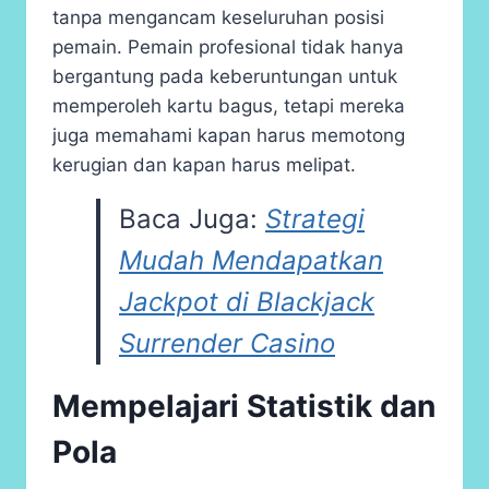
tanpa mengancam keseluruhan posisi
pemain. Pemain profesional tidak hanya
bergantung pada keberuntungan untuk
memperoleh kartu bagus, tetapi mereka
juga memahami kapan harus memotong
kerugian dan kapan harus melipat.
Baca Juga:
Strategi
Mudah Mendapatkan
Jackpot di Blackjack
Surrender Casino
Mempelajari Statistik dan
Pola