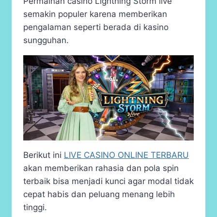
Permainan casino Lightning Storm live
semakin populer karena memberikan
pengalaman seperti berada di kasino
sungguhan.
Berikut ini
LIVE CASINO ONLINE TERBARU
akan memberikan rahasia dan pola spin
terbaik bisa menjadi kunci agar modal tidak
cepat habis dan peluang menang lebih
tinggi.