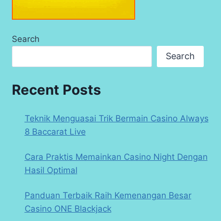
Search
Search
Recent Posts
Teknik Menguasai Trik Bermain Casino Always
8 Baccarat Live
Cara Praktis Memainkan Casino Night Dengan
Hasil Optimal
Panduan Terbaik Raih Kemenangan Besar
Casino ONE Blackjack