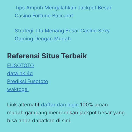
Tips Ampuh Mengalahkan Jackpot Besar
Casino Fortune Baccarat
Strategi Jitu Menang Besar Casino Sexy
Gaming Dengan Mudah
Referensi Situs Terbaik
FUSOTOTO
data hk 4d
Prediksi Fusototo
waktogel
Link alternatif
daftar dan login
100% aman
mudah gampang memberikan jackpot besar yang
bisa anda dapatkan di sini.