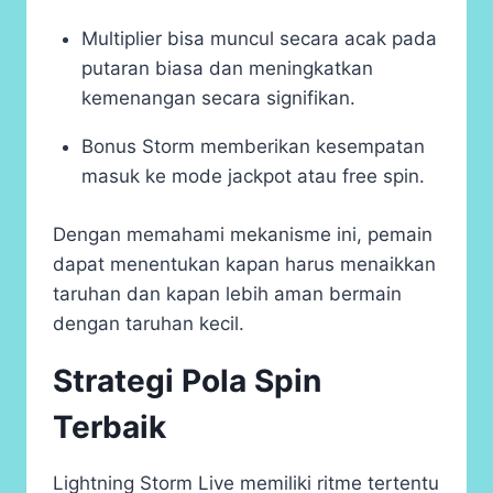
Multiplier bisa muncul secara acak pada
putaran biasa dan meningkatkan
kemenangan secara signifikan.
Bonus Storm memberikan kesempatan
masuk ke mode jackpot atau free spin.
Dengan memahami mekanisme ini, pemain
dapat menentukan kapan harus menaikkan
taruhan dan kapan lebih aman bermain
dengan taruhan kecil.
Strategi Pola Spin
Terbaik
Lightning Storm Live memiliki ritme tertentu