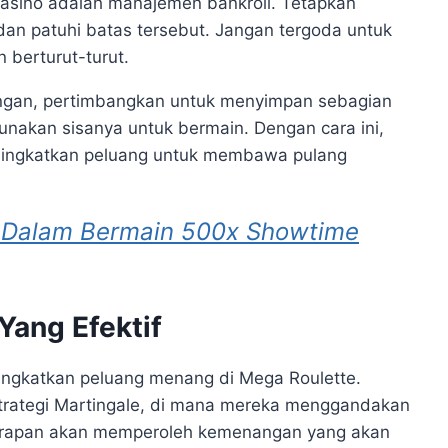
casino adalah manajemen bankroll. Tetapkan
dan patuhi batas tersebut. Jangan tergoda untuk
 berturut-turut.
ngan, pertimbangkan untuk menyimpan sebagian
nakan sisanya untuk bermain. Dengan cara ini,
ningkatkan peluang untuk membawa pulang
 Dalam Bermain 500x Showtime
Yang Efektif
ngkatkan peluang menang di Mega Roulette.
trategi Martingale, di mana mereka menggandakan
harapan akan memperoleh kemenangan yang akan