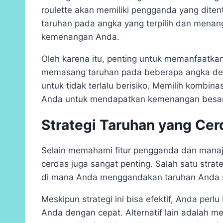
roulette akan memiliki pengganda yang dite
taruhan pada angka yang terpilih dan menan
kemenangan Anda.
Oleh karena itu, penting untuk memanfaatkan
memasang taruhan pada beberapa angka deng
untuk tidak terlalu berisiko. Memilih kombin
Anda untuk mendapatkan kemenangan besar
Strategi Taruhan yang Cer
Selain memahami fitur pengganda dan manaje
cerdas juga sangat penting. Salah satu strate
di mana Anda menggandakan taruhan Anda se
Meskipun strategi ini bisa efektif, Anda perl
Anda dengan cepat. Alternatif lain adalah m