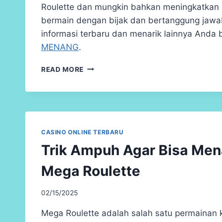
Roulette dan mungkin bahkan meningkatkan 
bermain dengan bijak dan bertanggung jawab
informasi terbaru dan menarik lainnya Anda b
MENANG
.
TRIK
READ MORE
CERDAS
BERMAIN
CASINO
MEGA
ROULETTE
CASINO ONLINE TERBARU
Trik Ampuh Agar Bisa Men
Mega Roulette
02/15/2025
Mega Roulette adalah salah satu permainan