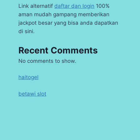
Link alternatif
daftar dan login
100%
aman mudah gampang memberikan
jackpot besar yang bisa anda dapatkan
di sini.
Recent Comments
No comments to show.
haitogel
betawi slot