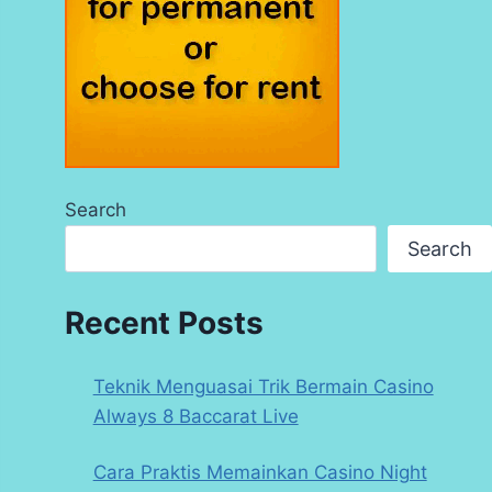
Search
Search
Recent Posts
Teknik Menguasai Trik Bermain Casino
Always 8 Baccarat Live
Cara Praktis Memainkan Casino Night