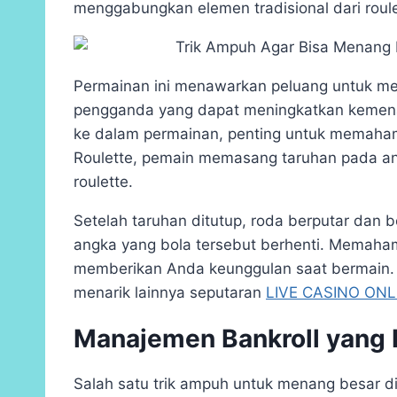
menggabungkan elemen tradisional dari roule
Permainan ini menawarkan peluang untuk 
pengganda yang dapat meningkatkan kemenan
ke dalam permainan, penting untuk memaham
Roulette, pemain memasang taruhan pada an
roulette.
Setelah taruhan ditutup, roda berputar dan b
angka yang bola tersebut berhenti. Memaham
memberikan Anda keunggulan saat bermain. D
menarik lainnya seputaran
LIVE CASINO ON
Manajemen Bankroll yang E
Salah satu trik ampuh untuk menang besar 