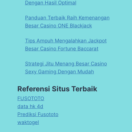
Dengan Hasil Optimal
Panduan Terbaik Raih Kemenangan
Besar Casino ONE Blackjack
Tips Ampuh Mengalahkan Jackpot
Besar Casino Fortune Baccarat
Strategi Jitu Menang Besar Casino
Sexy Gaming Dengan Mudah
Referensi Situs Terbaik
FUSOTOTO
data hk 4d
Prediksi Fusototo
waktogel