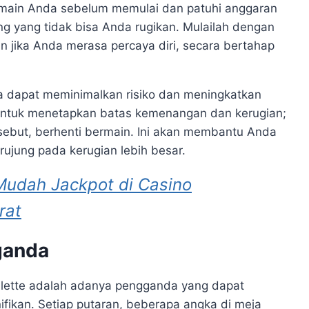
ermain Anda sebelum memulai dan patuhi anggaran
g yang tidak bisa Anda rugikan. Mulailah dengan
an jika Anda merasa percaya diri, secara bertahap
a dapat meminimalkan risiko dan meningkatkan
untuk menetapkan batas kemenangan dan kerugian;
rsebut, berhenti bermain. Ini akan membantu Anda
rujung pada kerugian lebih besar.
Mudah Jackpot di Casino
rat
ganda
oulette adalah adanya pengganda yang dapat
ikan. Setiap putaran, beberapa angka di meja