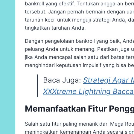
bankroll yang efektif. Tentukan anggaran b
tersebut. Jangan pernah bermain dengan uan
taruhan kecil untuk menguji strategi Anda, d
tingkatkan taruhan Anda.
Dengan pengelolaan bankroll yang baik, And
peluang Anda untuk menang. Pastikan juga 
jika Anda mencapai salah satu dari batas te
menghindari keputusan impulsif yang bisa be
Baca Juga:
Strategi Agar 
XXXtreme Lightning Bacca
Memanfaatkan Fitur Peng
Salah satu fitur paling menarik dari Mega R
meningkatkan kemenangan Anda secara signif