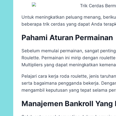
Untuk meningkatkan peluang menang, berik
beberapa trik cerdas yang dapat Anda terap
Pahami Aturan Permainan
Sebelum memulai permainan, sangat pentin
Roulette. Permainan ini mirip dengan roulett
Multipliers yang dapat meningkatkan kemen
Pelajari cara kerja roda roulette, jenis taruh
serta bagaimana pengganda bekerja. Dengan
mengambil keputusan yang tepat selama per
Manajemen Bankroll Yang 