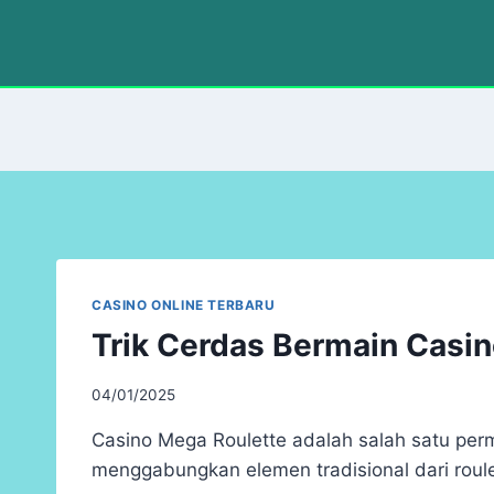
Skip
to
content
CASINO ONLINE TERBARU
Trik Cerdas Bermain Casi
04/01/2025
Casino Mega Roulette adalah salah satu per
menggabungkan elemen tradisional dari roulet