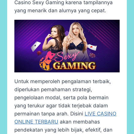
Casino Sexy Gaming karena tampilannya
yang menarik dan alurnya yang cepat.
Untuk memperoleh pengalaman terbaik,
diperlukan pemahaman strategi,
pengelolaan modal, serta pola bermain
yang terukur agar tidak terjebak dalam
permainan tanpa arah. Disini
LIVE CASINO
ONLINE TERBARU
akan membahas
pendekatan yang lebih bijak, efektif, dan