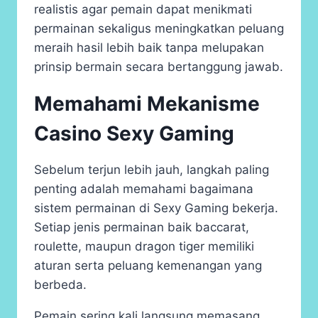
realistis agar pemain dapat menikmati
permainan sekaligus meningkatkan peluang
meraih hasil lebih baik tanpa melupakan
prinsip bermain secara bertanggung jawab.
Memahami Mekanisme
Casino Sexy Gaming
Sebelum terjun lebih jauh, langkah paling
penting adalah memahami bagaimana
sistem permainan di Sexy Gaming bekerja.
Setiap jenis permainan baik baccarat,
roulette, maupun dragon tiger memiliki
aturan serta peluang kemenangan yang
berbeda.
Pemain sering kali langsung memasang