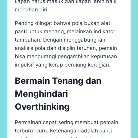
kapan harus masuk dan kapan lebih baik
menahan diri.
Penting diingat bahwa pola bukan alat
pasti untuk menang, melainkan indikator
tambahan. Dengan menggabungkan
analisis pola dan disiplin taruhan, pemain
bisa mengurangi pengambilan keputusan
impulsif yang kerap berujung kerugian.
Bermain Tenang dan
Menghindari
Overthinking
Permainan cepat sering membuat pemain
terburu-buru. Ketenangan adalah kunci