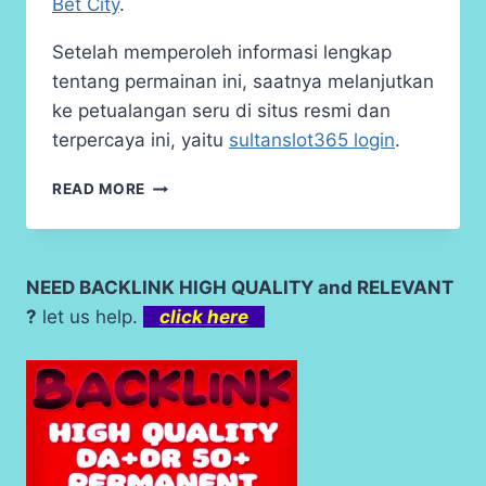
Bet City
.
Setelah memperoleh informasi lengkap
tentang permainan ini, saatnya melanjutkan
ke petualangan seru di situs resmi dan
terpercaya ini, yaitu
sultanslot365 login
.
STRATEGI
READ MORE
RAHASIA
MENGINCAR
JACKPOT
DI
NEED BACKLINK HIGH QUALITY and RELEVANT
CASINO
?
let us help.
click here
SIDE
BET
CITY