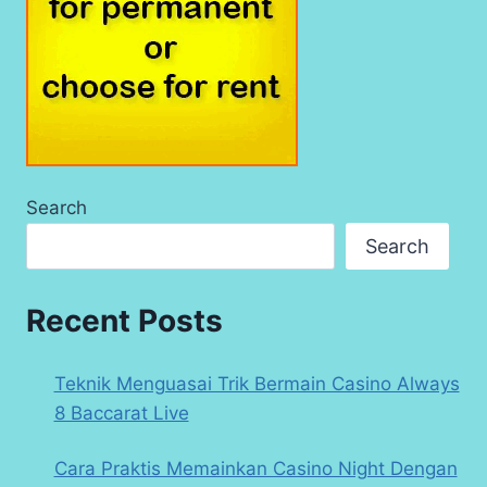
Search
Search
Recent Posts
Teknik Menguasai Trik Bermain Casino Always
8 Baccarat Live
Cara Praktis Memainkan Casino Night Dengan