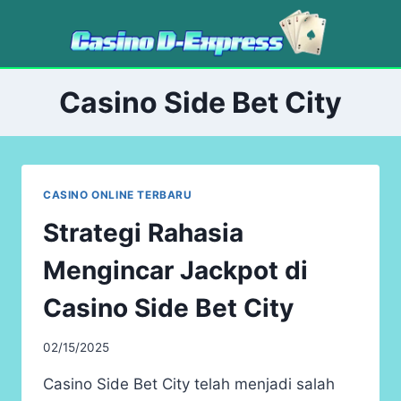
Skip
to
content
Casino Side Bet City
CASINO ONLINE TERBARU
Strategi Rahasia
Mengincar Jackpot di
Casino Side Bet City
02/15/2025
Casino Side Bet City telah menjadi salah