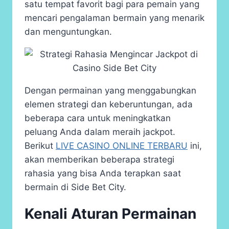
satu tempat favorit bagi para pemain yang
mencari pengalaman bermain yang menarik
dan menguntungkan.
Dengan permainan yang menggabungkan
elemen strategi dan keberuntungan, ada
beberapa cara untuk meningkatkan
peluang Anda dalam meraih jackpot.
Berikut
LIVE CASINO ONLINE TERBARU
ini,
akan memberikan beberapa strategi
rahasia yang bisa Anda terapkan saat
bermain di Side Bet City.
Kenali Aturan Permainan