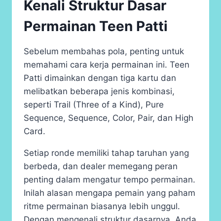
Kenali Struktur Dasar
Permainan Teen Patti
Sebelum membahas pola, penting untuk
memahami cara kerja permainan ini. Teen
Patti dimainkan dengan tiga kartu dan
melibatkan beberapa jenis kombinasi,
seperti Trail (Three of a Kind), Pure
Sequence, Sequence, Color, Pair, dan High
Card.
Setiap ronde memiliki tahap taruhan yang
berbeda, dan dealer memegang peran
penting dalam mengatur tempo permainan.
Inilah alasan mengapa pemain yang paham
ritme permainan biasanya lebih unggul.
Dengan mengenali struktur dasarnya, Anda