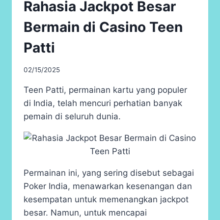
PATTI
Rahasia Jackpot Besar
Bermain di Casino Teen
Patti
02/15/2025
Teen Patti, permainan kartu yang populer
di India, telah mencuri perhatian banyak
pemain di seluruh dunia.
Permainan ini, yang sering disebut sebagai
Poker India, menawarkan kesenangan dan
kesempatan untuk memenangkan jackpot
besar. Namun, untuk mencapai