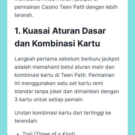
permainan Casino Teen Patti dengan lebih
terarah.
1. Kuasai Aturan Dasar
dan Kombinasi Kartu
Langkah pertama sebelum berburu jackpot
adalah memahami betul aturan main dan
kombinasi kartu di Teen Patti. Permainan
ini menggunakan satu set kartu remi
standar tanpa joker dan dimainkan dengan
3 kartu untuk setiap pemain.
Urutan kombinasi kartu dari tertinggi ke
terendah:
Trail (Three of a Kind)