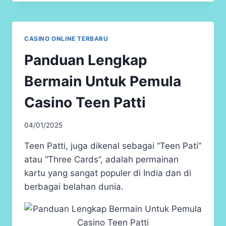
MENDAPATKAN
JACKPOT
DI
CASINO
CASINO ONLINE TERBARU
TEEN
PATTI
Panduan Lengkap
Bermain Untuk Pemula
Casino Teen Patti
04/01/2025
Teen Patti, juga dikenal sebagai “Teen Pati”
atau “Three Cards”, adalah permainan
kartu yang sangat populer di India dan di
berbagai belahan dunia.