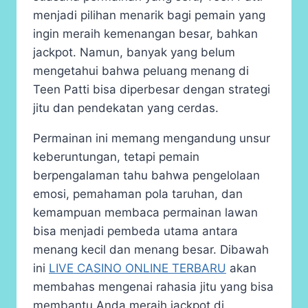
menjadi pilihan menarik bagi pemain yang
ingin meraih kemenangan besar, bahkan
jackpot. Namun, banyak yang belum
mengetahui bahwa peluang menang di
Teen Patti bisa diperbesar dengan strategi
jitu dan pendekatan yang cerdas.
Permainan ini memang mengandung unsur
keberuntungan, tetapi pemain
berpengalaman tahu bahwa pengelolaan
emosi, pemahaman pola taruhan, dan
kemampuan membaca permainan lawan
bisa menjadi pembeda utama antara
menang kecil dan menang besar. Dibawah
ini
LIVE CASINO ONLINE TERBARU
akan
membahas mengenai rahasia jitu yang bisa
membantu Anda meraih jackpot di