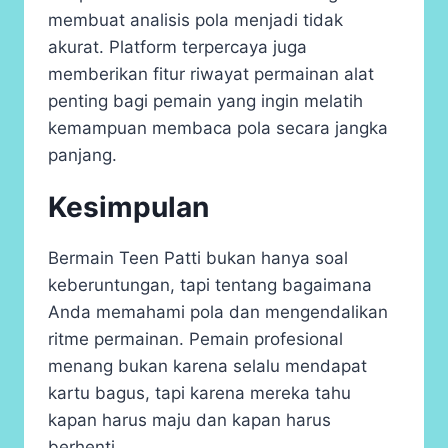
membuat analisis pola menjadi tidak
akurat. Platform terpercaya juga
memberikan fitur riwayat permainan alat
penting bagi pemain yang ingin melatih
kemampuan membaca pola secara jangka
panjang.
Kesimpulan
Bermain Teen Patti bukan hanya soal
keberuntungan, tapi tentang bagaimana
Anda memahami pola dan mengendalikan
ritme permainan. Pemain profesional
menang bukan karena selalu mendapat
kartu bagus, tapi karena mereka tahu
kapan harus maju dan kapan harus
berhenti.