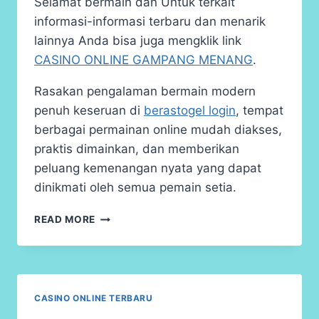
Selamat bermain dan Untuk terkait
informasi-informasi terbaru dan menarik
lainnya Anda bisa juga mengklik link
CASINO ONLINE GAMPANG MENANG
.
Rasakan pengalaman bermain modern
penuh keseruan di
berastogel login
, tempat
berbagai permainan online mudah diakses,
praktis dimainkan, dan memberikan
peluang kemenangan nyata yang dapat
dinikmati oleh semua pemain setia.
PANDUAN
READ MORE
LENGKAP
BERMAIN
UNTUK
PEMULA
CASINO
CASINO ONLINE TERBARU
TEEN