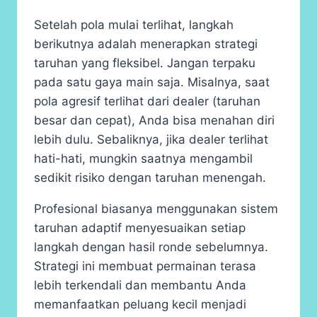
Setelah pola mulai terlihat, langkah
berikutnya adalah menerapkan strategi
taruhan yang fleksibel. Jangan terpaku
pada satu gaya main saja. Misalnya, saat
pola agresif terlihat dari dealer (taruhan
besar dan cepat), Anda bisa menahan diri
lebih dulu. Sebaliknya, jika dealer terlihat
hati-hati, mungkin saatnya mengambil
sedikit risiko dengan taruhan menengah.
Profesional biasanya menggunakan sistem
taruhan adaptif menyesuaikan setiap
langkah dengan hasil ronde sebelumnya.
Strategi ini membuat permainan terasa
lebih terkendali dan membantu Anda
memanfaatkan peluang kecil menjadi