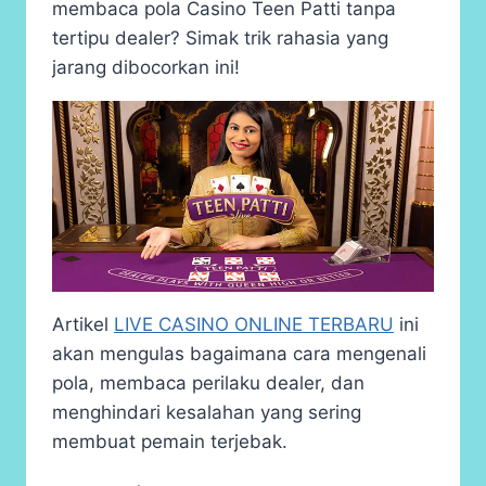
membaca pola Casino Teen Patti tanpa
tertipu dealer? Simak trik rahasia yang
jarang dibocorkan ini!
Artikel
LIVE CASINO ONLINE TERBARU
ini
akan mengulas bagaimana cara mengenali
pola, membaca perilaku dealer, dan
menghindari kesalahan yang sering
membuat pemain terjebak.