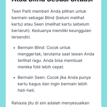
Teen Patti memberi Anda pilihan untuk
bermain sebagai Blind (belum melihat
kartu) atau Seen (melihat kartu sebelum
bertaruh). Keduanya memiliki keunggulan
tersendiri.
Bermain Blind: Cocok untuk
menggertak, terutama saat lawan Anda
terlihat ragu. Anda bisa membuat
mereka fold lebih cepat.
Bermain Seen: Cocok jika Anda punya
kartu bagus dan ingin bermain lebih
hati-hati.
Rahasia jitu di sini adalah menyesuaikan