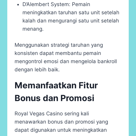
D’Alembert System: Pemain
meningkatkan taruhan satu unit setelah
kalah dan mengurangi satu unit setelah
menang.
Menggunakan strategi taruhan yang
konsisten dapat membantu pemain
mengontrol emosi dan mengelola bankroll
dengan lebih baik.
Memanfaatkan Fitur
Bonus dan Promosi
Royal Vegas Casino sering kali
menawarkan bonus dan promosi yang
dapat digunakan untuk meningkatkan