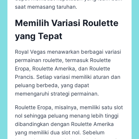
saat memasang taruhan.
Memilih Variasi Roulette
yang Tepat
Royal Vegas menawarkan berbagai variasi
permainan roulette, termasuk Roulette
Eropa, Roulette Amerika, dan Roulette
Prancis. Setiap variasi memiliki aturan dan
peluang berbeda, yang dapat
memengaruhi strategi permainan.
Roulette Eropa, misalnya, memiliki satu slot
nol sehingga peluang menang lebih tinggi
dibandingkan dengan Roulette Amerika
yang memiliki dua slot nol. Sebelum