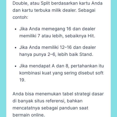
Double, atau Split berdasarkan kartu Anda
dan kartu terbuka milik dealer. Sebagai
contoh:
Jika Anda memegang 16 dan dealer
memiliki 7 atau lebih, sebaiknya Hit.
Jika Anda memiliki 12–16 dan dealer
hanya punya 2–6, lebih baik Stand.
Jika mendapat A dan 8, pertahankan itu
kombinasi kuat yang sering disebut soft
19.
Anda bisa menemukan tabel strategi dasar
di banyak situs referensi, bahkan
mencatatnya sebagai panduan saat
bermain online.