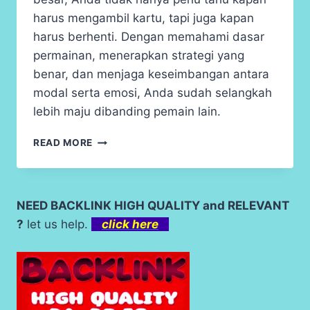
harus mengambil kartu, tapi juga kapan
harus berhenti. Dengan memahami dasar
permainan, menerapkan strategi yang
benar, dan menjaga keseimbangan antara
modal serta emosi, Anda sudah selangkah
lebih maju dibanding pemain lain.
PANDUAN
READ MORE
LENGKAP
BERMAIN
LIVE
BLACKJACK
NEED BACKLINK HIGH QUALITY and RELEVANT
DAN
?
let us help.
click here
TRIK
MENANG
BESAR