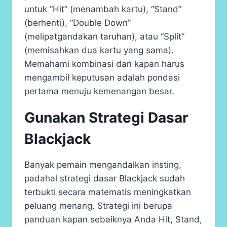
untuk “Hit” (menambah kartu), “Stand”
(berhenti), “Double Down”
(melipatgandakan taruhan), atau “Split”
(memisahkan dua kartu yang sama).
Memahami kombinasi dan kapan harus
mengambil keputusan adalah pondasi
pertama menuju kemenangan besar.
Gunakan Strategi Dasar
Blackjack
Banyak pemain mengandalkan insting,
padahal strategi dasar Blackjack sudah
terbukti secara matematis meningkatkan
peluang menang. Strategi ini berupa
panduan kapan sebaiknya Anda Hit, Stand,