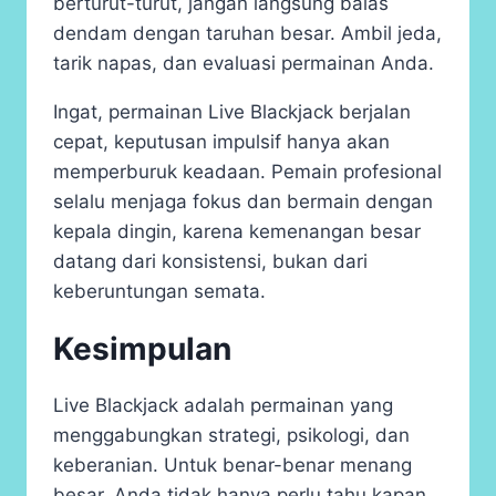
berturut-turut, jangan langsung balas
dendam dengan taruhan besar. Ambil jeda,
tarik napas, dan evaluasi permainan Anda.
Ingat, permainan Live Blackjack berjalan
cepat, keputusan impulsif hanya akan
memperburuk keadaan. Pemain profesional
selalu menjaga fokus dan bermain dengan
kepala dingin, karena kemenangan besar
datang dari konsistensi, bukan dari
keberuntungan semata.
Kesimpulan
Live Blackjack adalah permainan yang
menggabungkan strategi, psikologi, dan
keberanian. Untuk benar-benar menang
besar, Anda tidak hanya perlu tahu kapan