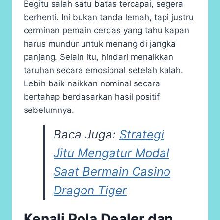
Begitu salah satu batas tercapai, segera
berhenti. Ini bukan tanda lemah, tapi justru
cerminan pemain cerdas yang tahu kapan
harus mundur untuk menang di jangka
panjang. Selain itu, hindari menaikkan
taruhan secara emosional setelah kalah.
Lebih baik naikkan nominal secara
bertahap berdasarkan hasil positif
sebelumnya.
Baca Juga:
Strategi
Jitu Mengatur Modal
Saat Bermain Casino
Dragon Tiger
Kenali Pola Dealer dan