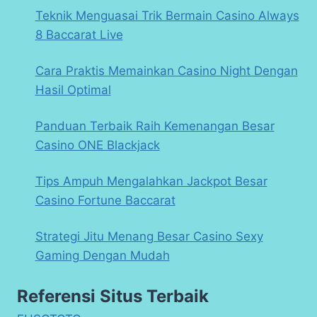
Teknik Menguasai Trik Bermain Casino Always
8 Baccarat Live
Cara Praktis Memainkan Casino Night Dengan
Hasil Optimal
Panduan Terbaik Raih Kemenangan Besar
Casino ONE Blackjack
Tips Ampuh Mengalahkan Jackpot Besar
Casino Fortune Baccarat
Strategi Jitu Menang Besar Casino Sexy
Gaming Dengan Mudah
Referensi Situs Terbaik