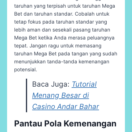
taruhan yang terpisah untuk taruhan Mega
Bet dan taruhan standar. Cobalah untuk
tetap fokus pada taruhan standar yang
lebih aman dan sesekali pasang taruhan
Mega Bet ketika Anda merasa peluangnya
tepat. Jangan ragu untuk memasang
taruhan Mega Bet pada tangan yang sudah
menunjukkan tanda-tanda kemenangan
potensial.
Baca Juga:
Tutorial
Menang Besar di
Casino Andar Bahar
Pantau Pola Kemenangan