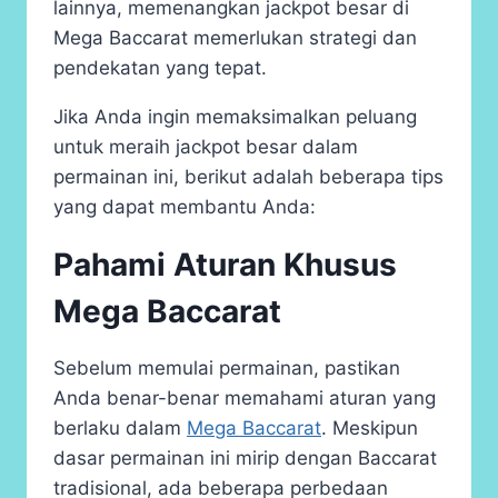
lainnya, memenangkan jackpot besar di
Mega Baccarat memerlukan strategi dan
pendekatan yang tepat.
Jika Anda ingin memaksimalkan peluang
untuk meraih jackpot besar dalam
permainan ini, berikut adalah beberapa tips
yang dapat membantu Anda:
Pahami Aturan Khusus
Mega Baccarat
Sebelum memulai permainan, pastikan
Anda benar-benar memahami aturan yang
berlaku dalam
Mega Baccarat
. Meskipun
dasar permainan ini mirip dengan Baccarat
tradisional, ada beberapa perbedaan