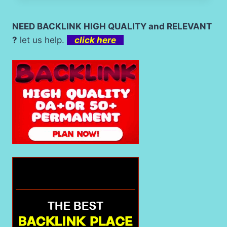
SUPER
SIC
NEED BACKLINK HIGH QUALITY and RELEVANT
BO
?
let us help.
click here
AGAR
CEPAT
JACKPOT