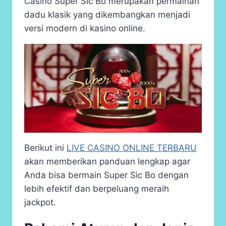
Casino Super Sic Bo merupakan permainan
dadu klasik yang dikembangkan menjadi
versi modern di kasino online.
Berikut ini
LIVE CASINO ONLINE TERBARU
akan memberikan panduan lengkap agar
Anda bisa bermain Super Sic Bo dengan
lebih efektif dan berpeluang meraih
jackpot.