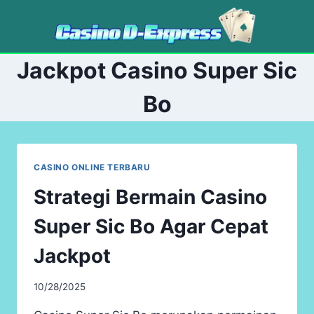
Skip
to
content
Jackpot Casino Super Sic
Bo
CASINO ONLINE TERBARU
Strategi Bermain Casino
Super Sic Bo Agar Cepat
Jackpot
10/28/2025