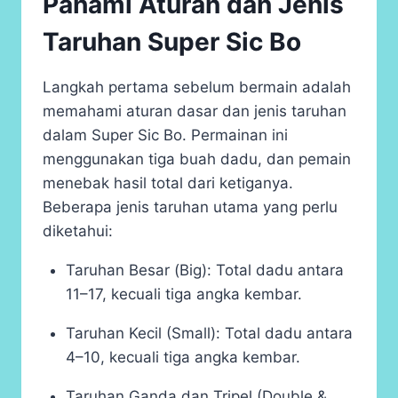
Pahami Aturan dan Jenis
Taruhan Super Sic Bo
Langkah pertama sebelum bermain adalah
memahami aturan dasar dan jenis taruhan
dalam Super Sic Bo. Permainan ini
menggunakan tiga buah dadu, dan pemain
menebak hasil total dari ketiganya.
Beberapa jenis taruhan utama yang perlu
diketahui:
Taruhan Besar (Big): Total dadu antara
11–17, kecuali tiga angka kembar.
Taruhan Kecil (Small): Total dadu antara
4–10, kecuali tiga angka kembar.
Taruhan Ganda dan Tripel (Double &