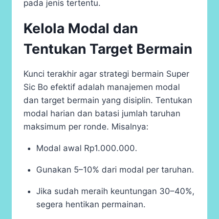
pada jenis tertentu.
Kelola Modal dan
Tentukan Target Bermain
Kunci terakhir agar strategi bermain Super
Sic Bo efektif adalah manajemen modal
dan target bermain yang disiplin. Tentukan
modal harian dan batasi jumlah taruhan
maksimum per ronde. Misalnya:
Modal awal Rp1.000.000.
Gunakan 5–10% dari modal per taruhan.
Jika sudah meraih keuntungan 30–40%,
segera hentikan permainan.