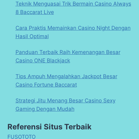
Teknik Menguasai Trik Bermain Casino Always
8 Baccarat Live
Cara Praktis Memainkan Casino Night Dengan
Hasil Optimal
Panduan Terbaik Raih Kemenangan Besar
Casino ONE Blackjack
Tips Ampuh Mengalahkan Jackpot Besar
Casino Fortune Baccarat
Strategi Jitu Menang Besar Casino Sexy
Gaming Dengan Mudah
Referensi Situs Terbaik
FUSOTOTO