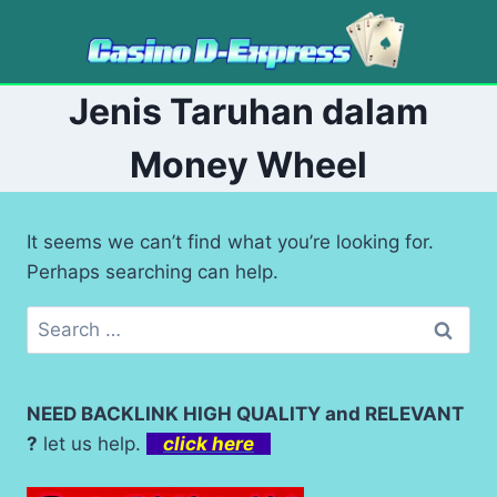
Skip
to
content
Jenis Taruhan dalam
Money Wheel
It seems we can’t find what you’re looking for.
Perhaps searching can help.
Search
for:
NEED BACKLINK HIGH QUALITY and RELEVANT
?
let us help.
click here