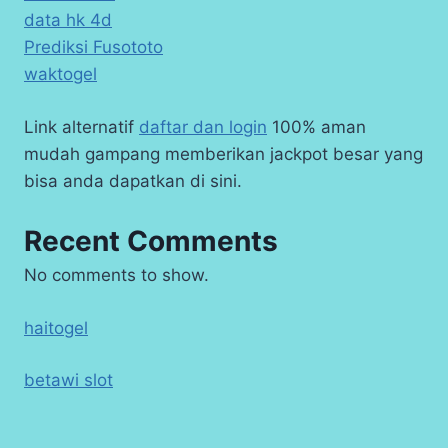
data hk 4d
Prediksi Fusototo
waktogel
Link alternatif
daftar dan login
100% aman
mudah gampang memberikan jackpot besar yang
bisa anda dapatkan di sini.
Recent Comments
No comments to show.
haitogel
betawi slot