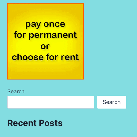
Search
Search
Recent Posts