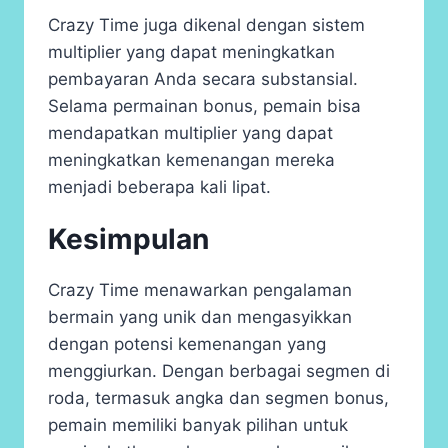
Crazy Time juga dikenal dengan sistem
multiplier yang dapat meningkatkan
pembayaran Anda secara substansial.
Selama permainan bonus, pemain bisa
mendapatkan multiplier yang dapat
meningkatkan kemenangan mereka
menjadi beberapa kali lipat.
Kesimpulan
Crazy Time menawarkan pengalaman
bermain yang unik dan mengasyikkan
dengan potensi kemenangan yang
menggiurkan. Dengan berbagai segmen di
roda, termasuk angka dan segmen bonus,
pemain memiliki banyak pilihan untuk