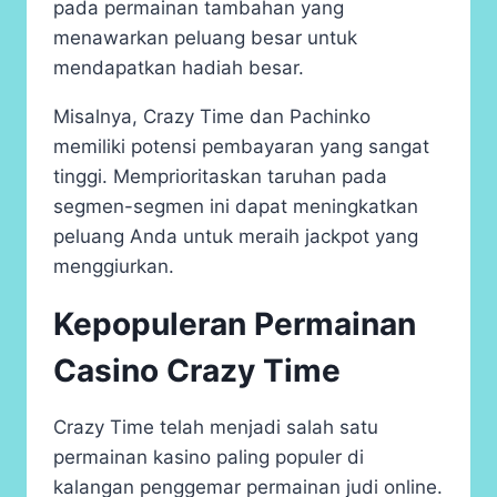
pada permainan tambahan yang
menawarkan peluang besar untuk
mendapatkan hadiah besar.
Misalnya, Crazy Time dan Pachinko
memiliki potensi pembayaran yang sangat
tinggi. Memprioritaskan taruhan pada
segmen-segmen ini dapat meningkatkan
peluang Anda untuk meraih jackpot yang
menggiurkan.
Kepopuleran Permainan
Casino Crazy Time
Crazy Time telah menjadi salah satu
permainan kasino paling populer di
kalangan penggemar permainan judi online.