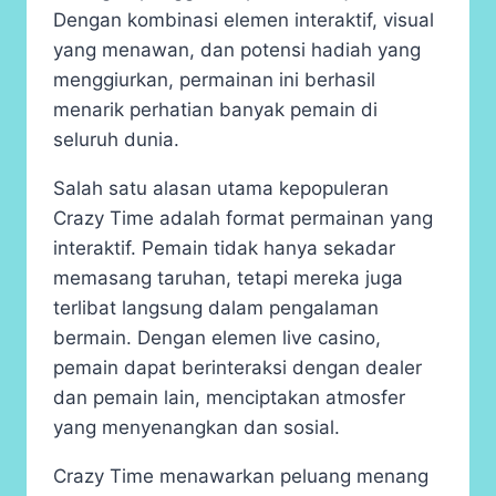
Dengan kombinasi elemen interaktif, visual
yang menawan, dan potensi hadiah yang
menggiurkan, permainan ini berhasil
menarik perhatian banyak pemain di
seluruh dunia.
Salah satu alasan utama kepopuleran
Crazy Time adalah format permainan yang
interaktif. Pemain tidak hanya sekadar
memasang taruhan, tetapi mereka juga
terlibat langsung dalam pengalaman
bermain. Dengan elemen live casino,
pemain dapat berinteraksi dengan dealer
dan pemain lain, menciptakan atmosfer
yang menyenangkan dan sosial.
Crazy Time menawarkan peluang menang