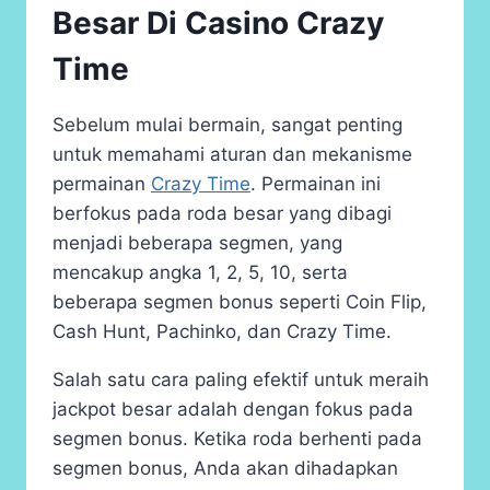
Besar Di Casino Crazy
Time
Sebelum mulai bermain, sangat penting
untuk memahami aturan dan mekanisme
permainan
Crazy Time
. Permainan ini
berfokus pada roda besar yang dibagi
menjadi beberapa segmen, yang
mencakup angka 1, 2, 5, 10, serta
beberapa segmen bonus seperti Coin Flip,
Cash Hunt, Pachinko, dan Crazy Time.
Salah satu cara paling efektif untuk meraih
jackpot besar adalah dengan fokus pada
segmen bonus. Ketika roda berhenti pada
segmen bonus, Anda akan dihadapkan