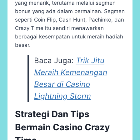
yang menarik, terutama melalui segmen
bonus yang ada dalam permainan. Segmen
seperti Coin Flip, Cash Hunt, Pachinko, dan
Crazy Time itu sendiri menawarkan
berbagai kesempatan untuk meraih hadiah
besar.
Baca Juga:
Trik Jitu
Meraih Kemenangan
Besar di Casino
Lightning Storm
Strategi Dan Tips
Bermain Casino Crazy