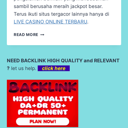
sambil berusaha meraih jackpot besar.
Terus ikuti situs tergacor lainnya hanya di
LIVE CASINO ONLINE TERBARU
.
STRATEGI
READ MORE
CERDAS
MENDAPATKAN
JACKPOT
BESAR
NEED BACKLINK HIGH QUALITY and RELEVANT
DI
?
let us help.
click here
CASINO
CRAZY
TIME