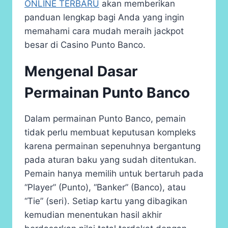
ONLINE TERBARU
akan memberikan
panduan lengkap bagi Anda yang ingin
memahami cara mudah meraih jackpot
besar di Casino Punto Banco.
Mengenal Dasar
Permainan Punto Banco
Dalam permainan Punto Banco, pemain
tidak perlu membuat keputusan kompleks
karena permainan sepenuhnya bergantung
pada aturan baku yang sudah ditentukan.
Pemain hanya memilih untuk bertaruh pada
“Player” (Punto), “Banker” (Banco), atau
“Tie” (seri). Setiap kartu yang dibagikan
kemudian menentukan hasil akhir