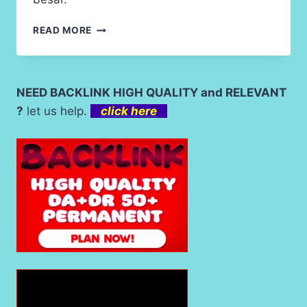
LANGKAH
READ MORE
MUDAH
MERAIH
JACKPOT
BESAR
NEED BACKLINK HIGH QUALITY and RELEVANT
DI
?
let us help.
click here
CASINO
PUNTO
BANCO