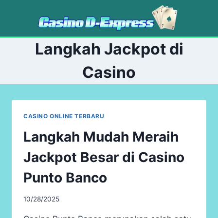
Skip
to
content
Langkah Jackpot di
Casino
CASINO ONLINE TERBARU
Langkah Mudah Meraih
Jackpot Besar di Casino
Punto Banco
10/28/2025