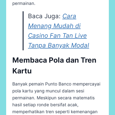
permainan.
Baca Juga:
Cara
Menang Mudah di
Casino Fan Tan Live
Tanpa Banyak Modal
Membaca Pola dan Tren
Kartu
Banyak pemain Punto Banco mempercayai
pola kartu yang muncul dalam sesi
permainan. Meskipun secara matematis
hasil setiap ronde bersifat acak,
memperhatikan tren seperti kemenangan