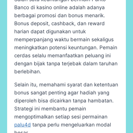
Banco di kasino online adalah adanya
berbagai promosi dan bonus menarik.
Bonus deposit, cashback, dan reward
harian dapat digunakan untuk
memperpanjang waktu bermain sekaligus
meningkatkan potensi keuntungan. Pemain
cerdas selalu memanfaatkan peluang ini
dengan bijak tanpa terjebak dalam taruhan
berlebihan.
Selain itu, memahami syarat dan ketentuan
bonus sangat penting agar hadiah yang
diperoleh bisa dicairkan tanpa hambatan.
Strategi ini membantu pemain
mengoptimalkan setiap sesi permainan
palu4d
tanpa perlu mengeluarkan modal
besar.