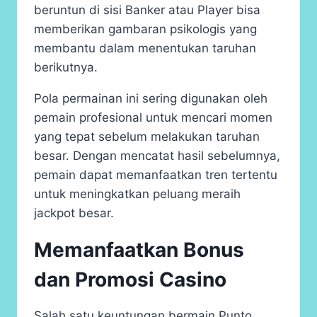
beruntun di sisi Banker atau Player bisa
memberikan gambaran psikologis yang
membantu dalam menentukan taruhan
berikutnya.
Pola permainan ini sering digunakan oleh
pemain profesional untuk mencari momen
yang tepat sebelum melakukan taruhan
besar. Dengan mencatat hasil sebelumnya,
pemain dapat memanfaatkan tren tertentu
untuk meningkatkan peluang meraih
jackpot besar.
Memanfaatkan Bonus
dan Promosi Casino
Salah satu keuntungan bermain Punto