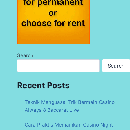
Search
Search
Recent Posts
Teknik Menguasai Trik Bermain Casino
Always 8 Baccarat Live
Cara Praktis Memainkan Casino Night