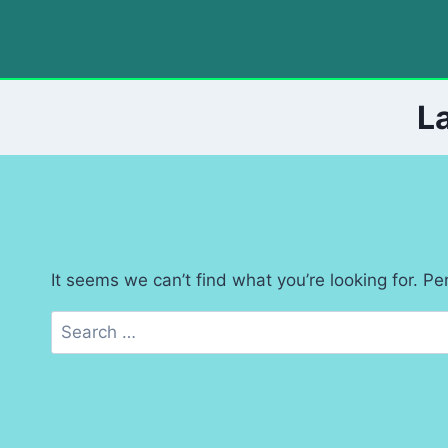
Skip
to
content
L
It seems we can’t find what you’re looking for. P
Search
for: