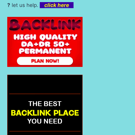
?
let us help.
click here
3
CARD
BRAG
CASINO