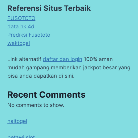
Referensi Situs Terbaik
FUSOTOTO
data hk 4d
Prediksi Fusototo
waktogel
Link alternatif
daftar dan login
100% aman
mudah gampang memberikan jackpot besar yang
bisa anda dapatkan di sini.
Recent Comments
No comments to show.
haitogel
betawi slot