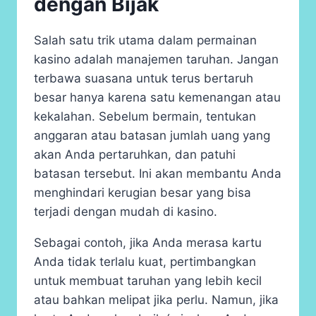
dengan Bijak
Salah satu trik utama dalam permainan
kasino adalah manajemen taruhan. Jangan
terbawa suasana untuk terus bertaruh
besar hanya karena satu kemenangan atau
kekalahan. Sebelum bermain, tentukan
anggaran atau batasan jumlah uang yang
akan Anda pertaruhkan, dan patuhi
batasan tersebut. Ini akan membantu Anda
menghindari kerugian besar yang bisa
terjadi dengan mudah di kasino.
Sebagai contoh, jika Anda merasa kartu
Anda tidak terlalu kuat, pertimbangkan
untuk membuat taruhan yang lebih kecil
atau bahkan melipat jika perlu. Namun, jika