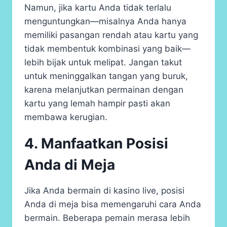
Namun, jika kartu Anda tidak terlalu
menguntungkan—misalnya Anda hanya
memiliki pasangan rendah atau kartu yang
tidak membentuk kombinasi yang baik—
lebih bijak untuk melipat. Jangan takut
untuk meninggalkan tangan yang buruk,
karena melanjutkan permainan dengan
kartu yang lemah hampir pasti akan
membawa kerugian.
4. Manfaatkan Posisi
Anda di Meja
Jika Anda bermain di kasino live, posisi
Anda di meja bisa memengaruhi cara Anda
bermain. Beberapa pemain merasa lebih