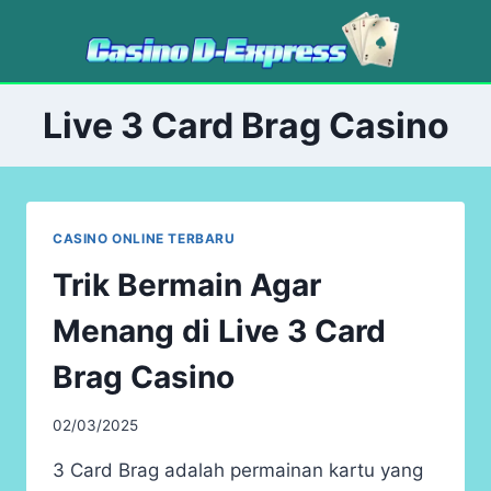
Skip
to
content
Live 3 Card Brag Casino
CASINO ONLINE TERBARU
Trik Bermain Agar
Menang di Live 3 Card
Brag Casino
02/03/2025
3 Card Brag adalah permainan kartu yang