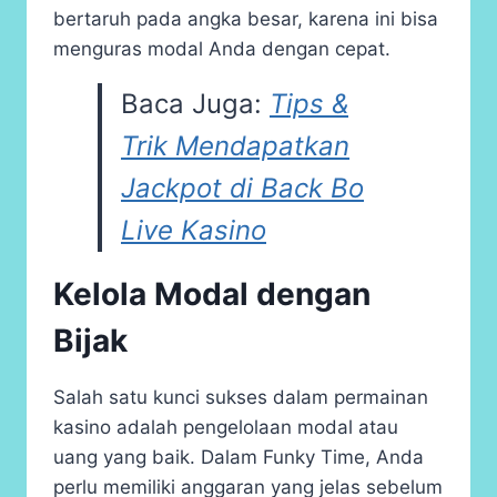
bertaruh pada angka besar, karena ini bisa
menguras modal Anda dengan cepat.
Baca Juga:
Tips &
Trik Mendapatkan
Jackpot di Back Bo
Live Kasino
Kelola Modal dengan
Bijak
Salah satu kunci sukses dalam permainan
kasino adalah pengelolaan modal atau
uang yang baik. Dalam Funky Time, Anda
perlu memiliki anggaran yang jelas sebelum