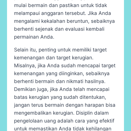
mulai bermain dan pastikan untuk tidak
melampaui anggaran tersebut. Jika Anda
mengalami kekalahan beruntun, sebaiknya
berhenti sejenak dan evaluasi kembali
permainan Anda.
Selain itu, penting untuk memiliki target
kemenangan dan target kerugian.
Misalnya, jika Anda sudah mencapai target
kemenangan yang diinginkan, sebaiknya
berhenti bermain dan nikmati hasilnya.
Demikian juga, jika Anda telah mencapai
batas kerugian yang sudah ditentukan,
jangan terus bermain dengan harapan bisa
mengembalikan kerugian. Disiplin dalam
pengelolaan uang adalah cara yang efektif
untuk memastikan Anda tidak kehilangan