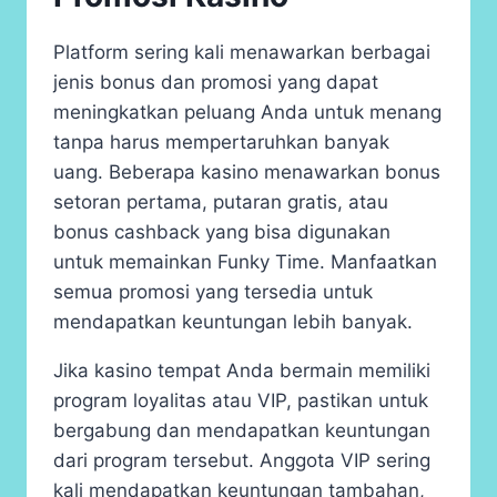
Platform sering kali menawarkan berbagai
jenis bonus dan promosi yang dapat
meningkatkan peluang Anda untuk menang
tanpa harus mempertaruhkan banyak
uang. Beberapa kasino menawarkan bonus
setoran pertama, putaran gratis, atau
bonus cashback yang bisa digunakan
untuk memainkan Funky Time. Manfaatkan
semua promosi yang tersedia untuk
mendapatkan keuntungan lebih banyak.
Jika kasino tempat Anda bermain memiliki
program loyalitas atau VIP, pastikan untuk
bergabung dan mendapatkan keuntungan
dari program tersebut. Anggota VIP sering
kali mendapatkan keuntungan tambahan,