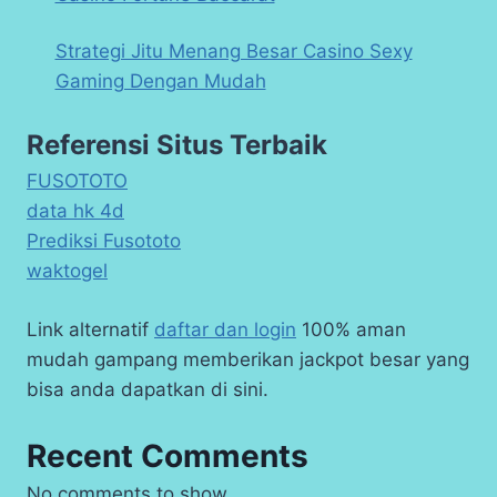
Strategi Jitu Menang Besar Casino Sexy
Gaming Dengan Mudah
Referensi Situs Terbaik
FUSOTOTO
data hk 4d
Prediksi Fusototo
waktogel
Link alternatif
daftar dan login
100% aman
mudah gampang memberikan jackpot besar yang
bisa anda dapatkan di sini.
Recent Comments
No comments to show.