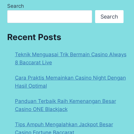
Search
Search
Recent Posts
Teknik Menguasai Trik Bermain Casino Always
8 Baccarat Live
Cara Praktis Memainkan Casino Night Dengan
Hasil Optimal
Panduan Terbaik Raih Kemenangan Besar
Casino ONE Blackjack
Tips Ampuh Mengalahkan Jackpot Besar
Casino Fortune Baccarat