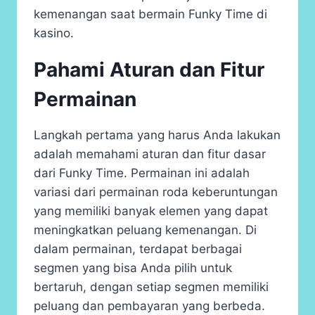
kemenangan saat bermain Funky Time di
kasino.
Pahami Aturan dan Fitur
Permainan
Langkah pertama yang harus Anda lakukan
adalah memahami aturan dan fitur dasar
dari Funky Time. Permainan ini adalah
variasi dari permainan roda keberuntungan
yang memiliki banyak elemen yang dapat
meningkatkan peluang kemenangan. Di
dalam permainan, terdapat berbagai
segmen yang bisa Anda pilih untuk
bertaruh, dengan setiap segmen memiliki
peluang dan pembayaran yang berbeda.