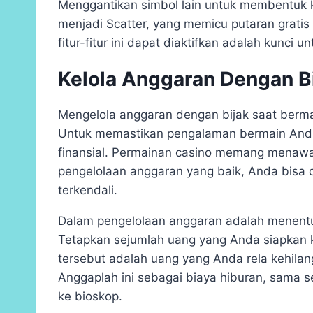
Menggantikan simbol lain untuk membentuk 
menjadi Scatter, yang memicu putaran grat
fitur-fitur ini dapat diaktifkan adalah kunc
Kelola Anggaran Dengan B
Mengelola anggaran dengan bijak saat berma
Untuk memastikan pengalaman bermain Anda
finansial. Permainan casino memang menawar
pengelolaan anggaran yang baik, Anda bisa 
terkendali.
Dalam pengelolaan anggaran adalah menentu
Tetapkan sejumlah uang yang Anda siapkan k
tersebut adalah uang yang Anda rela kehil
Anggaplah ini sebagai biaya hiburan, sama se
ke bioskop.