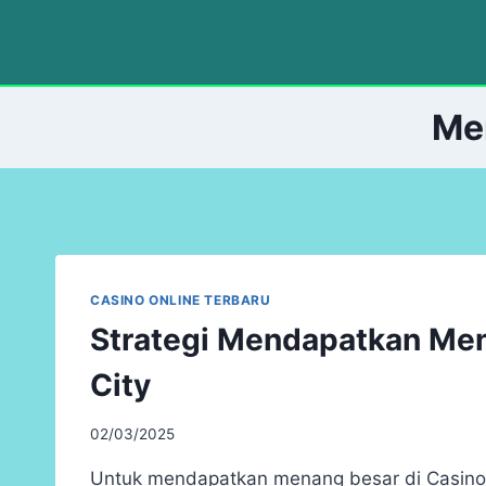
Skip
to
content
Me
CASINO ONLINE TERBARU
Strategi Mendapatkan Me
City
02/03/2025
Untuk mendapatkan menang besar di Casino B