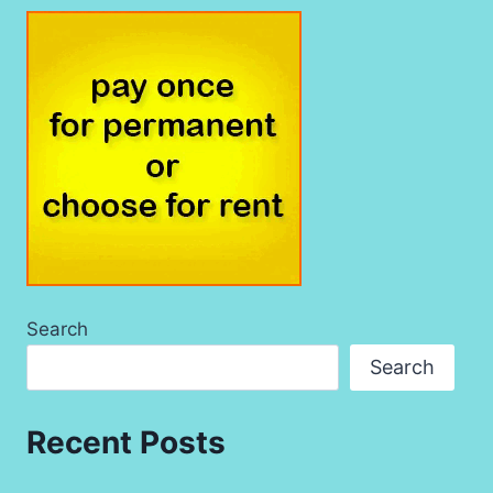
Search
Search
Recent Posts