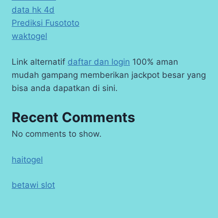
data hk 4d
Prediksi Fusototo
waktogel
Link alternatif
daftar dan login
100% aman
mudah gampang memberikan jackpot besar yang
bisa anda dapatkan di sini.
Recent Comments
No comments to show.
haitogel
betawi slot