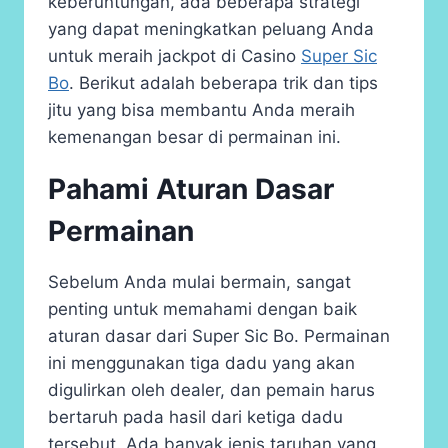
keberuntungan, ada beberapa strategi
yang dapat meningkatkan peluang Anda
untuk meraih jackpot di Casino
Super Sic
Bo
. Berikut adalah beberapa trik dan tips
jitu yang bisa membantu Anda meraih
kemenangan besar di permainan ini.
Pahami Aturan Dasar
Permainan
Sebelum Anda mulai bermain, sangat
penting untuk memahami dengan baik
aturan dasar dari Super Sic Bo. Permainan
ini menggunakan tiga dadu yang akan
digulirkan oleh dealer, dan pemain harus
bertaruh pada hasil dari ketiga dadu
tersebut. Ada banyak jenis taruhan yang