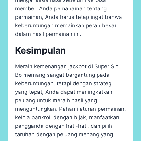
memberi Anda pemahaman tentang
permainan, Anda harus tetap ingat bahwa
keberuntungan memainkan peran besar
dalam hasil permainan ini.
Kesimpulan
Meraih kemenangan jackpot di Super Sic
Bo memang sangat bergantung pada
keberuntungan, tetapi dengan strategi
yang tepat, Anda dapat meningkatkan
peluang untuk meraih hasil yang
menguntungkan. Pahami aturan permainan,
kelola bankroll dengan bijak, manfaatkan
pengganda dengan hati-hati, dan pilih
taruhan dengan peluang menang yang