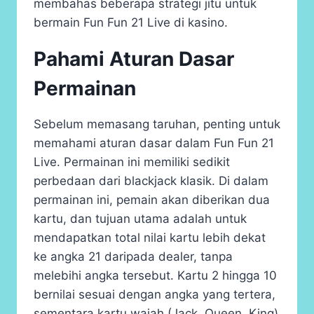
membahas beberapa strategi jitu untuk
bermain Fun Fun 21 Live di kasino.
Pahami Aturan Dasar
Permainan
Sebelum memasang taruhan, penting untuk
memahami aturan dasar dalam Fun Fun 21
Live. Permainan ini memiliki sedikit
perbedaan dari blackjack klasik. Di dalam
permainan ini, pemain akan diberikan dua
kartu, dan tujuan utama adalah untuk
mendapatkan total nilai kartu lebih dekat
ke angka 21 daripada dealer, tanpa
melebihi angka tersebut. Kartu 2 hingga 10
bernilai sesuai dengan angka yang tertera,
sementara kartu wajah (Jack, Queen, King)