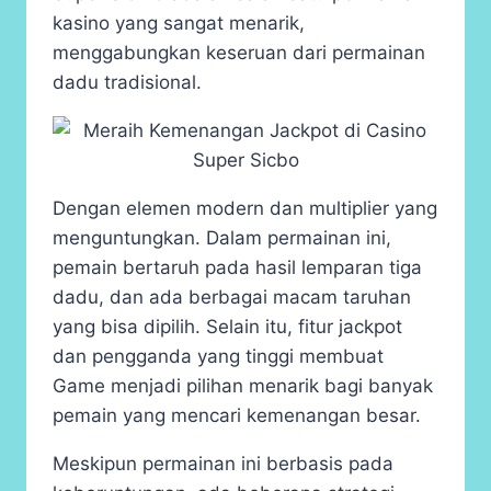
kasino yang sangat menarik,
menggabungkan keseruan dari permainan
dadu tradisional.
Dengan elemen modern dan multiplier yang
menguntungkan. Dalam permainan ini,
pemain bertaruh pada hasil lemparan tiga
dadu, dan ada berbagai macam taruhan
yang bisa dipilih. Selain itu, fitur jackpot
dan pengganda yang tinggi membuat
Game menjadi pilihan menarik bagi banyak
pemain yang mencari kemenangan besar.
Meskipun permainan ini berbasis pada