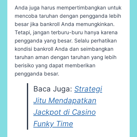
Anda juga harus mempertimbangkan untuk
mencoba taruhan dengan pengganda lebih
besar jika bankroll Anda memungkinkan.
Tetapi, jangan terburu-buru hanya karena
pengganda yang besar. Selalu perhatikan
kondisi bankroll Anda dan seimbangkan
taruhan aman dengan taruhan yang lebih
berisiko yang dapat memberikan
pengganda besar.
Baca Juga:
Strategi
Jitu Mendapatkan
Jackpot di Casino
Funky Time