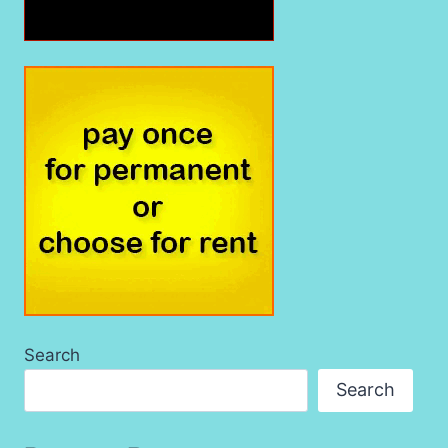
Search
Search