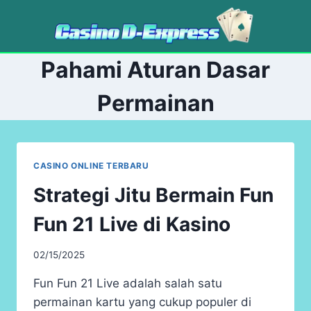
Skip
to
content
Pahami Aturan Dasar
Permainan
CASINO ONLINE TERBARU
Strategi Jitu Bermain Fun
Fun 21 Live di Kasino
02/15/2025
Fun Fun 21 Live adalah salah satu
permainan kartu yang cukup populer di