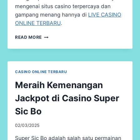
mengenai situs casino terpercaya dan
gampang menang hannya di
LIVE CASINO
ONLINE TERBARU
.
STRATEGI
READ MORE
JITU
BERMAIN
FUN
FUN
21
CASINO ONLINE TERBARU
LIVE
DI
Meraih Kemenangan
KASINO
Jackpot di Casino Super
Sic Bo
02/03/2025
Super Sic Bo adalah salah satu permainan