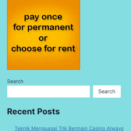
Search
Search
Recent Posts
Teknik Menguasai Trik Bermain Casino Always