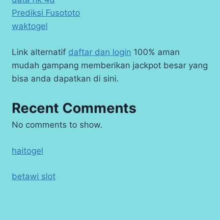
Prediksi Fusototo
waktogel
Link alternatif
daftar dan login
100% aman
mudah gampang memberikan jackpot besar yang
bisa anda dapatkan di sini.
Recent Comments
No comments to show.
haitogel
betawi slot