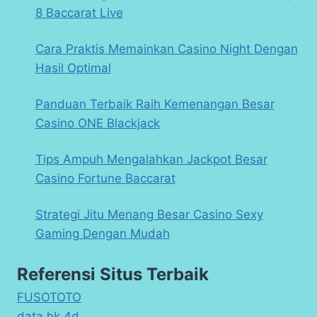
8 Baccarat Live
Cara Praktis Memainkan Casino Night Dengan
Hasil Optimal
Panduan Terbaik Raih Kemenangan Besar
Casino ONE Blackjack
Tips Ampuh Mengalahkan Jackpot Besar
Casino Fortune Baccarat
Strategi Jitu Menang Besar Casino Sexy
Gaming Dengan Mudah
Referensi Situs Terbaik
FUSOTOTO
data hk 4d