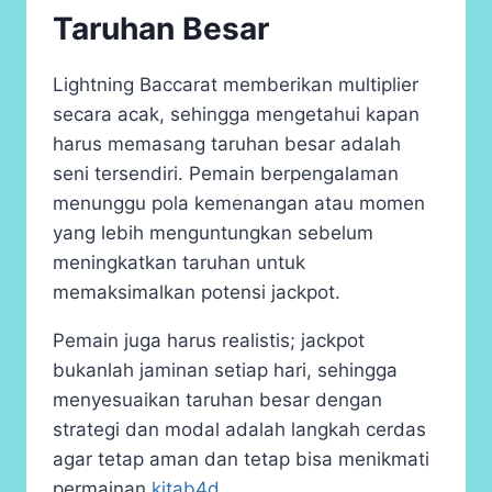
Taruhan Besar
Lightning Baccarat memberikan multiplier
secara acak, sehingga mengetahui kapan
harus memasang taruhan besar adalah
seni tersendiri. Pemain berpengalaman
menunggu pola kemenangan atau momen
yang lebih menguntungkan sebelum
meningkatkan taruhan untuk
memaksimalkan potensi jackpot.
Pemain juga harus realistis; jackpot
bukanlah jaminan setiap hari, sehingga
menyesuaikan taruhan besar dengan
strategi dan modal adalah langkah cerdas
agar tetap aman dan tetap bisa menikmati
permainan
kitab4d
.