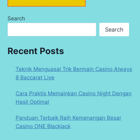
Search
Search
Recent Posts
Teknik Menguasai Trik Bermain Casino Always
8 Baccarat Live
Cara Praktis Memainkan Casino Night Dengan
Hasil Optimal
Panduan Terbaik Raih Kemenangan Besar
Casino ONE Blackjack