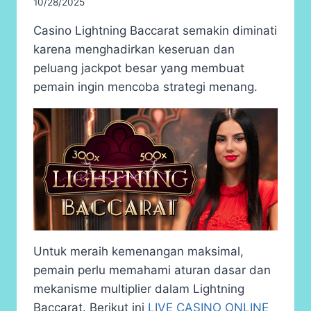
10/28/2025
Casino Lightning Baccarat semakin diminati
karena menghadirkan keseruan dan
peluang jackpot besar yang membuat
pemain ingin mencoba strategi menang.
Untuk meraih kemenangan maksimal,
pemain perlu memahami aturan dasar dan
mekanisme multiplier dalam Lightning
Baccarat. Berikut ini
LIVE CASINO ONLINE