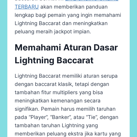
TERBARU
akan memberikan panduan
lengkap bagi pemain yang ingin memahami
Lightning Baccarat dan meningkatkan
peluang meraih jackpot impian.
Memahami Aturan Dasar
Lightning Baccarat
Lightning Baccarat memiliki aturan serupa
dengan baccarat klasik, tetapi dengan
tambahan fitur multipliers yang bisa
meningkatkan kemenangan secara
signifikan. Pemain harus memilih taruhan
pada “Player”, “Banker”, atau “Tie”, dengan
tambahan taruhan Lightning yang
memberikan peluang ekstra jika kartu yang