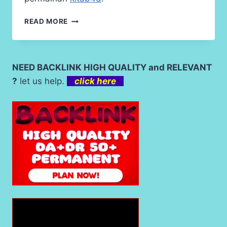
PANDUAN
READ MORE
LENGKAP
MENUJU
JACKPOT
IMPIAN
NEED BACKLINK HIGH QUALITY and RELEVANT
DI
?
let us help.
click here
CASINO
LIGHTNING
BACCARAT