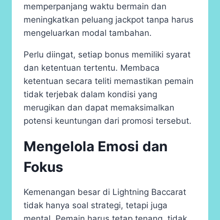
memperpanjang waktu bermain dan
meningkatkan peluang jackpot tanpa harus
mengeluarkan modal tambahan.
Perlu diingat, setiap bonus memiliki syarat
dan ketentuan tertentu. Membaca
ketentuan secara teliti memastikan pemain
tidak terjebak dalam kondisi yang
merugikan dan dapat memaksimalkan
potensi keuntungan dari promosi tersebut.
Mengelola Emosi dan
Fokus
Kemenangan besar di Lightning Baccarat
tidak hanya soal strategi, tetapi juga
mental. Pemain harus tetap tenang, tidak