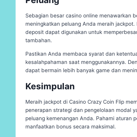
Sebagian besar casino online menawarkan b
meningkatkan peluang Anda meraih jackpot. 
deposit dapat digunakan untuk memperbesa
tambahan.
Pastikan Anda membaca syarat dan ketentuan 
kesalahpahaman saat menggunakannya. Den
dapat bermain lebih banyak game dan menin
Kesimpulan
Meraih jackpot di Casino Crazy Coin Flip m
penerapan strategi dan pengelolaan modal y
peluang kemenangan Anda. Pahami aturan per
manfaatkan bonus secara maksimal.