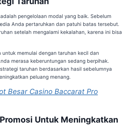
tegi Taruhan
t adalah pengelolaan modal yang baik. Sebelum
edia Anda pertaruhkan dan patuhi batas tersebut.
uhan setelah mengalami kekalahan, karena ini bisa
untuk memulai dengan taruhan kecil dan
 Anda merasa keberuntungan sedang berpihak.
strategi taruhan berdasarkan hasil sebelumnya
eningkatkan peluang menang.
ot Besar Casino Baccarat Pro
Promosi Untuk Meningkatkan