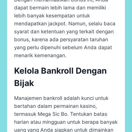
dapat bermain lebih lama dan memiliki
lebih banyak kesempatan untuk
mendapatkan jackpot. Namun, selalu baca
syarat dan ketentuan yang terkait dengan
bonus, karena ada persyaratan taruhan
yang perlu dipenuhi sebelum Anda dapat
menarik kemenangan.
Kelola Bankroll Dengan
Bijak
Manajemen bankroll adalah kunci untuk
bertahan dalam permainan kasino,
termasuk Mega Sic Bo. Tentukan batas
harian atau mingguan untuk berapa banyak
uang yang Anda siapkan untuk dimainkan