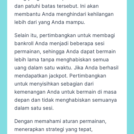
dan patuhi batas tersebut. Ini akan
membantu Anda menghindari kehilangan
lebih dari yang Anda mampu.
Selain itu, pertimbangkan untuk membagi
bankroll Anda menjadi beberapa sesi
permainan, sehingga Anda dapat bermain
lebih lama tanpa menghabiskan semua
uang dalam satu waktu. Jika Anda berhasil
mendapatkan jackpot. Pertimbangkan
untuk menyisihkan sebagian dari
kemenangan Anda untuk bermain di masa
depan dan tidak menghabiskan semuanya
dalam satu sesi.
Dengan memahami aturan permainan,
menerapkan strategi yang tepat,