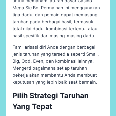
untuk memahami aturan dasar Casino
Mega Sic Bo. Permainan ini menggunakan
tiga dadu, dan pemain dapat memasang
taruhan pada berbagai hasil, termasuk
total nilai dadu, kombinasi tertentu, atau
hasil spesifik dari masing-masing dadu.
Familiarisasi diri Anda dengan berbagai
jenis taruhan yang tersedia seperti Small,
Big, Odd, Even, dan kombinasi lainnya.
Mengerti bagaimana setiap taruhan
bekerja akan membantu Anda membuat
keputusan yang lebih baik saat bermain.
Pilih Strategi Taruhan
Yang Tepat