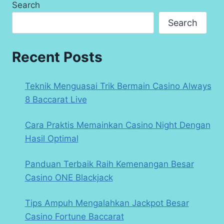
Search
Search
Recent Posts
Teknik Menguasai Trik Bermain Casino Always
8 Baccarat Live
Cara Praktis Memainkan Casino Night Dengan
Hasil Optimal
Panduan Terbaik Raih Kemenangan Besar
Casino ONE Blackjack
Tips Ampuh Mengalahkan Jackpot Besar
Casino Fortune Baccarat