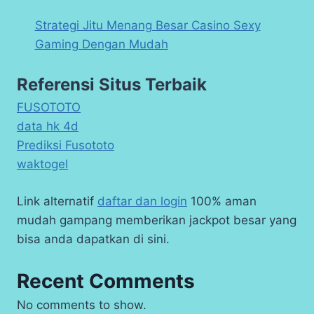
Strategi Jitu Menang Besar Casino Sexy
Gaming Dengan Mudah
Referensi Situs Terbaik
FUSOTOTO
data hk 4d
Prediksi Fusototo
waktogel
Link alternatif
daftar dan login
100% aman
mudah gampang memberikan jackpot besar yang
bisa anda dapatkan di sini.
Recent Comments
No comments to show.