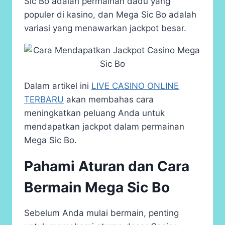
Sic Bo adalah permainan dadu yang
populer di kasino, dan Mega Sic Bo adalah
variasi yang menawarkan jackpot besar.
Dalam artikel ini
LIVE CASINO ONLINE
TERBARU
akan membahas cara
meningkatkan peluang Anda untuk
mendapatkan jackpot dalam permainan
Mega Sic Bo.
Pahami Aturan dan Cara
Bermain Mega Sic Bo
Sebelum Anda mulai bermain, penting