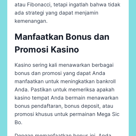
atau Fibonacci, tetapi ingatlah bahwa tidak
ada strategi yang dapat menjamin
kemenangan.
Manfaatkan Bonus dan
Promosi Kasino
Kasino sering kali menawarkan berbagai
bonus dan promosi yang dapat Anda
manfaatkan untuk meningkatkan bankroll
Anda. Pastikan untuk memeriksa apakah
kasino tempat Anda bermain menawarkan
bonus pendaftaran, bonus deposit, atau
promosi khusus untuk permainan Mega Sic
Bo.
Dengan memanfaatkan bonus ini, Anda