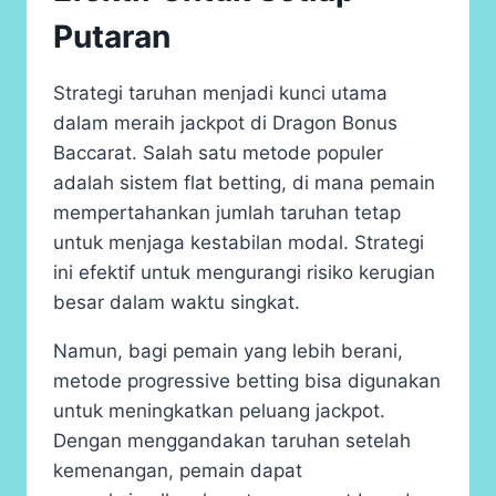
Putaran
Strategi taruhan menjadi kunci utama
dalam meraih jackpot di Dragon Bonus
Baccarat. Salah satu metode populer
adalah sistem flat betting, di mana pemain
mempertahankan jumlah taruhan tetap
untuk menjaga kestabilan modal. Strategi
ini efektif untuk mengurangi risiko kerugian
besar dalam waktu singkat.
Namun, bagi pemain yang lebih berani,
metode progressive betting bisa digunakan
untuk meningkatkan peluang jackpot.
Dengan menggandakan taruhan setelah
kemenangan, pemain dapat