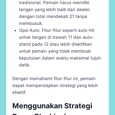
tradisional. Pemain harus memiliki
tangan yang lebih baik dari dealer,
dengan total mendekati 21 tanpa
membusuk.
Opsi Auto: Fitur-fitur seperti auto-hit
untuk tangan di bawah 11 dan auto-
stand pada 12 atau lebih diaktifkan
untuk pemain yang tidak membuat
keputusan dalam waktu maksimal tujuh
detik.
Dengan memahami fitur-fitur ini, pemain
dapat mempersiapkan strategi yang lebih
efektif.
Menggunakan Strategi