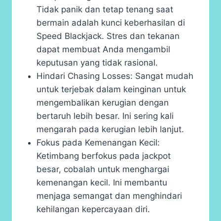
Tidak panik dan tetap tenang saat
bermain adalah kunci keberhasilan di
Speed Blackjack. Stres dan tekanan
dapat membuat Anda mengambil
keputusan yang tidak rasional.
Hindari Chasing Losses: Sangat mudah
untuk terjebak dalam keinginan untuk
mengembalikan kerugian dengan
bertaruh lebih besar. Ini sering kali
mengarah pada kerugian lebih lanjut.
Fokus pada Kemenangan Kecil:
Ketimbang berfokus pada jackpot
besar, cobalah untuk menghargai
kemenangan kecil. Ini membantu
menjaga semangat dan menghindari
kehilangan kepercayaan diri.