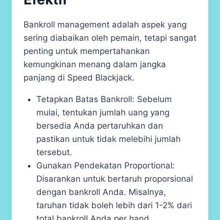
Bankroll management adalah aspek yang
sering diabaikan oleh pemain, tetapi sangat
penting untuk mempertahankan
kemungkinan menang dalam jangka
panjang di Speed Blackjack.
Tetapkan Batas Bankroll: Sebelum
mulai, tentukan jumlah uang yang
bersedia Anda pertaruhkan dan
pastikan untuk tidak melebihi jumlah
tersebut.
Gunakan Pendekatan Proportional:
Disarankan untuk bertaruh proporsional
dengan bankroll Anda. Misalnya,
taruhan tidak boleh lebih dari 1-2% dari
total bankroll Anda per hand.