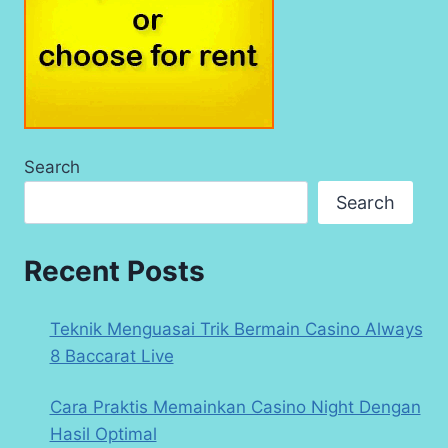
Search
Search
Recent Posts
Teknik Menguasai Trik Bermain Casino Always
8 Baccarat Live
Cara Praktis Memainkan Casino Night Dengan
Hasil Optimal