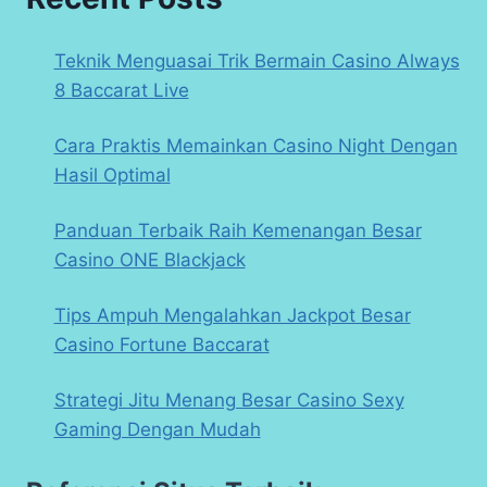
Teknik Menguasai Trik Bermain Casino Always
8 Baccarat Live
Cara Praktis Memainkan Casino Night Dengan
Hasil Optimal
Panduan Terbaik Raih Kemenangan Besar
Casino ONE Blackjack
Tips Ampuh Mengalahkan Jackpot Besar
Casino Fortune Baccarat
Strategi Jitu Menang Besar Casino Sexy
Gaming Dengan Mudah