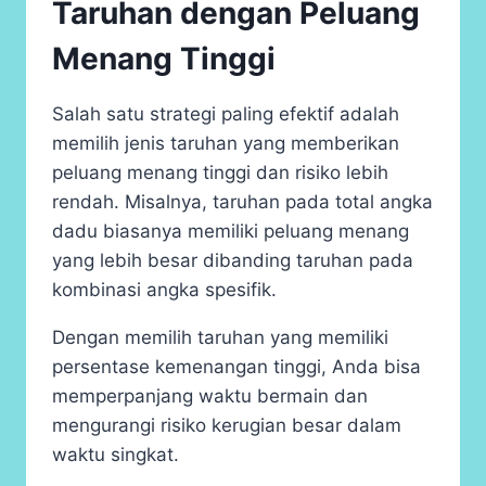
Taruhan dengan Peluang
Menang Tinggi
Salah satu strategi paling efektif adalah
memilih jenis taruhan yang memberikan
peluang menang tinggi dan risiko lebih
rendah. Misalnya, taruhan pada total angka
dadu biasanya memiliki peluang menang
yang lebih besar dibanding taruhan pada
kombinasi angka spesifik.
Dengan memilih taruhan yang memiliki
persentase kemenangan tinggi, Anda bisa
memperpanjang waktu bermain dan
mengurangi risiko kerugian besar dalam
waktu singkat.