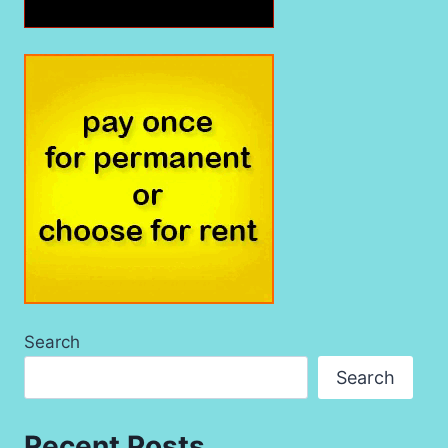
Search
Search
Recent Posts