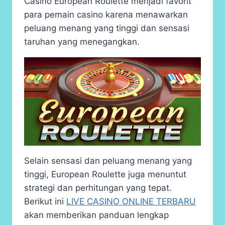
Casino European Roulette menjadi favorit
para pemain casino karena menawarkan
peluang menang yang tinggi dan sensasi
taruhan yang menegangkan.
Selain sensasi dan peluang menang yang
tinggi, European Roulette juga menuntut
strategi dan perhitungan yang tepat.
Berikut ini
LIVE CASINO ONLINE TERBARU
akan memberikan panduan lengkap