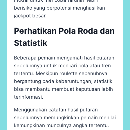
modal untuk mencoba taruhan lebih
berisiko yang berpotensi menghasilkan
jackpot besar.
Perhatikan Pola Roda dan
Statistik
Beberapa pemain mengamati hasil putaran
sebelumnya untuk mencari pola atau tren
tertentu. Meskipun roulette sepenuhnya
bergantung pada keberuntungan, statistik
bisa membantu membuat keputusan lebih
terinformasi.
Menggunakan catatan hasil putaran
sebelumnya memungkinkan pemain menilai
kemungkinan munculnya angka tertentu.