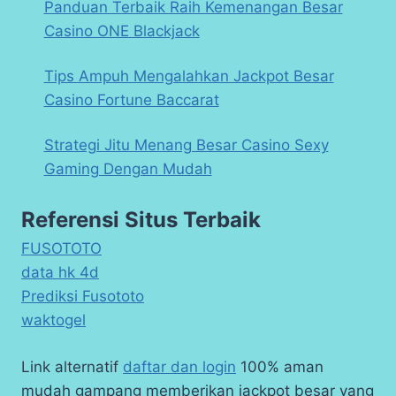
Panduan Terbaik Raih Kemenangan Besar
Casino ONE Blackjack
Tips Ampuh Mengalahkan Jackpot Besar
Casino Fortune Baccarat
Strategi Jitu Menang Besar Casino Sexy
Gaming Dengan Mudah
Referensi Situs Terbaik
FUSOTOTO
data hk 4d
Prediksi Fusototo
waktogel
Link alternatif
daftar dan login
100% aman
mudah gampang memberikan jackpot besar yang