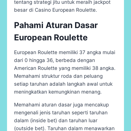
tentang strategi jitu untuk meraih jackpot
besar di Casino European Roulette.
Pahami Aturan Dasar
European Roulette
European Roulette memiliki 37 angka mulai
dari 0 hingga 36, berbeda dengan
American Roulette yang memiliki 38 angka.
Memahami struktur roda dan peluang
setiap taruhan adalah langkah awal untuk
meningkatkan kemungkinan menang.
Memahami aturan dasar juga mencakup
mengenali jenis taruhan seperti taruhan
dalam (inside bet) dan taruhan luar
(outside bet). Taruhan dalam menawarkan