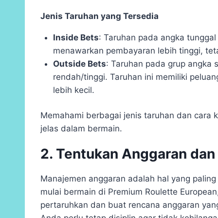
Jenis Taruhan yang Tersedia
Inside Bets
: Taruhan pada angka tunggal 
menawarkan pembayaran lebih tinggi, teta
Outside Bets
: Taruhan pada grup angka s
rendah/tinggi. Taruhan ini memiliki pelu
lebih kecil.
Memahami berbagai jenis taruhan dan cara k
jelas dalam bermain.
2. Tentukan Anggaran dan 
Manajemen anggaran adalah hal yang paling p
mulai bermain di Premium Roulette European
pertaruhkan dan buat rencana anggaran yang 