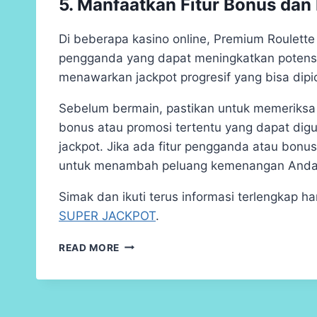
5. Manfaatkan Fitur Bonus da
Di beberapa kasino online, Premium Roulett
pengganda yang dapat meningkatkan potens
menawarkan jackpot progresif yang bisa dipi
Sebelum bermain, pastikan untuk memeriks
bonus atau promosi tertentu yang dapat di
jackpot. Jika ada fitur pengganda atau bonu
untuk menambah peluang kemenangan Anda
Simak dan ikuti terus informasi terlengkap han
SUPER JACKPOT
.
TIPS
READ MORE
BERMAIN
AGAR
JACKPOT
DI