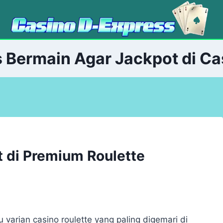
s Bermain Agar Jackpot di Ca
 di Premium Roulette
varian casino roulette yang paling digemari di