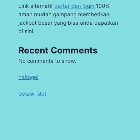
Link alternatif
daftar dan login
100%
aman mudah gampang memberikan
jackpot besar yang bisa anda dapatkan
di sini.
Recent Comments
No comments to show.
haitogel
betawi slot