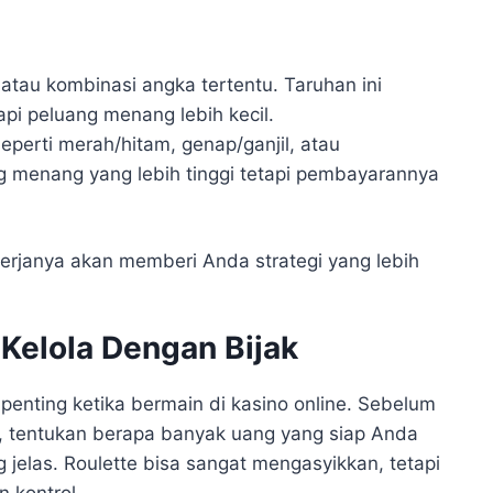
atau kombinasi angka tertentu. Taruhan ini
pi peluang menang lebih kecil.
eperti merah/hitam, genap/ganjil, atau
ang menang yang lebih tinggi tetapi pembayarannya
erjanya akan memberi Anda strategi yang lebih
Kelola Dengan Bijak
enting ketika bermain di kasino online. Sebelum
, tentukan berapa banyak uang yang siap Anda
jelas. Roulette bisa sangat mengasyikkan, tetapi