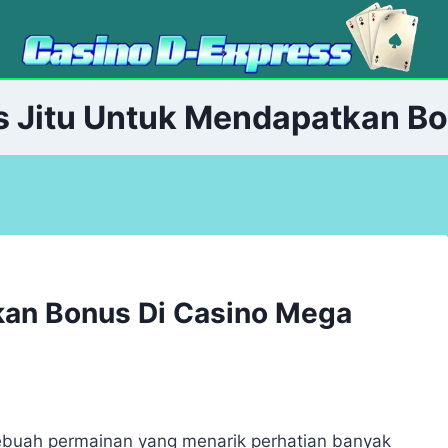
s Jitu Untuk Mendapatkan B
kan Bonus Di Casino Mega
buah permainan yang menarik perhatian banyak