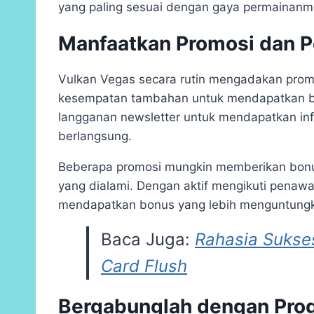
yang paling sesuai dengan gaya permainanm
Manfaatkan Promosi dan 
Vulkan Vegas secara rutin mengadakan pro
kesempatan tambahan untuk mendapatkan bon
langganan newsletter untuk mendapatkan in
berlangsung.
Beberapa promosi mungkin memberikan bonus
yang dialami. Dengan aktif mengikuti penawa
mendapatkan bonus yang lebih menguntung
Baca Juga:
Rahasia Sukse
Card Flush
Bergabunglah dengan Prog