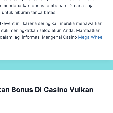
an mendapatkan bonus tambahan. Dimana saja
 untuk hiburan tanpa batas.
t-event ini, karena sering kali mereka menawarkan
ntuk meningkatkan saldo akun Anda. Manfaatkan
 dalam lagi informasi Mengenai Casino
Mega Wheel
.
kan Bonus Di Casino Vulkan