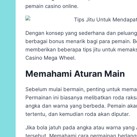
pemain casino online.
Dengan konsep yang sederhana dan peluang
berbagai bonus menarik bagi para pemain. B
memberikan beberapa tips jitu untuk mema
Casino Mega Wheel.
Memahami Aturan Main
Sebelum mulai bermain, penting untuk mema
Permainan ini biasanya melibatkan roda rak
angka dan warna yang berbeda. Pemain aka
tertentu, dan kemudian roda akan diputar.
Jika bola jatuh pada angka atau warna yang
tersebut. Memahami cara permainan berlangs