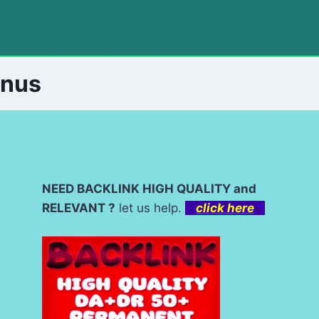
onus
NEED BACKLINK HIGH QUALITY and
RELEVANT ?
let us help.
click here