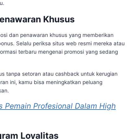
u.
Penawaran Khusus
mosi dan penawaran khusus yang memberikan
us. Selalu periksa situs web resmi mereka atau
formasi terbaru mengenai promosi yang sedang
 tanpa setoran atau cashback untuk kerugian
ran ini, kamu bisa meningkatkan peluang
kan.
s Pemain Profesional Dalam High
ram Loyalitas