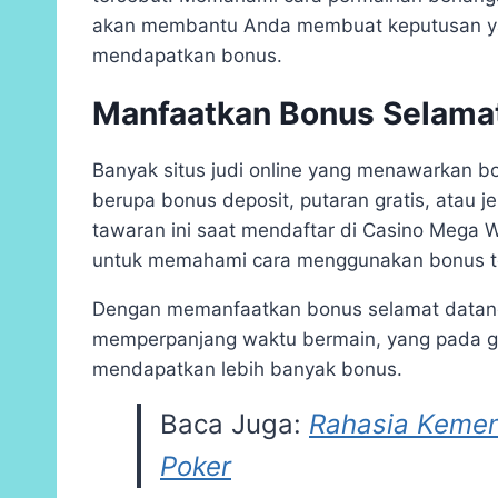
akan membantu Anda membuat keputusan yan
mendapatkan bonus.
Manfaatkan Bonus Selama
Banyak situs judi online yang menawarkan bo
berupa bonus deposit, putaran gratis, atau 
tawaran ini saat mendaftar di Casino Mega 
untuk memahami cara menggunakan bonus te
Dengan memanfaatkan bonus selamat datan
memperpanjang waktu bermain, yang pada gi
mendapatkan lebih banyak bonus.
Baca Juga:
Rahasia Kemen
Poker