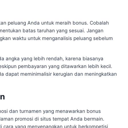
kan peluang Anda untuk meraih bonus. Cobalah
entukan batas taruhan yang sesuai. Jangan
gkan waktu untuk menganalisis peluang sebelum
 angka yang lebih rendah, karena biasanya
eskipun pembayaran yang ditawarkan lebih kecil.
da dapat meminimalisir kerugian dan meningkatkan
en
romosi dan turnamen yang menawarkan bonus
laman promosi di situs tempat Anda bermain.
i cara yang menyenangkan untuk berkompetisi