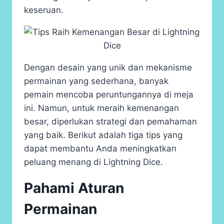
keseruan.
Dengan desain yang unik dan mekanisme
permainan yang sederhana, banyak
pemain mencoba peruntungannya di meja
ini. Namun, untuk meraih kemenangan
besar, diperlukan strategi dan pemahaman
yang baik. Berikut adalah tiga tips yang
dapat membantu Anda meningkatkan
peluang menang di Lightning Dice.
Pahami Aturan
Permainan