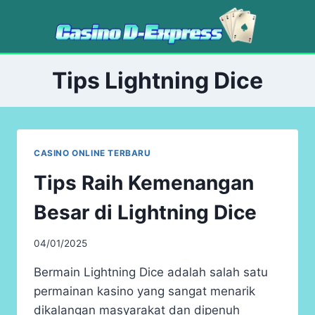
Skip
to
content
Tips Lightning Dice
CASINO ONLINE TERBARU
Tips Raih Kemenangan
Besar di Lightning Dice
04/01/2025
Bermain Lightning Dice adalah salah satu
permainan kasino yang sangat menarik
dikalangan masyarakat dan dipenuh