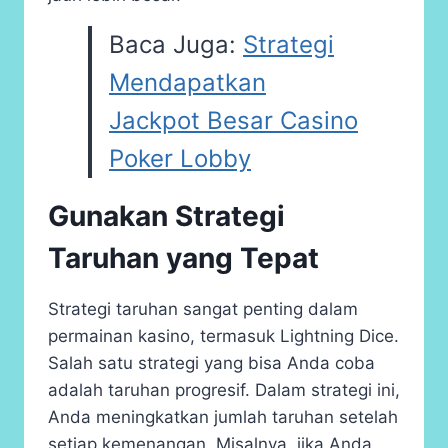
Baca Juga:
Strategi
Mendapatkan
Jackpot Besar Casino
Poker Lobby
Gunakan Strategi
Taruhan yang Tepat
Strategi taruhan sangat penting dalam
permainan kasino, termasuk Lightning Dice.
Salah satu strategi yang bisa Anda coba
adalah taruhan progresif. Dalam strategi ini,
Anda meningkatkan jumlah taruhan setelah
setiap kemenangan. Misalnya, jika Anda