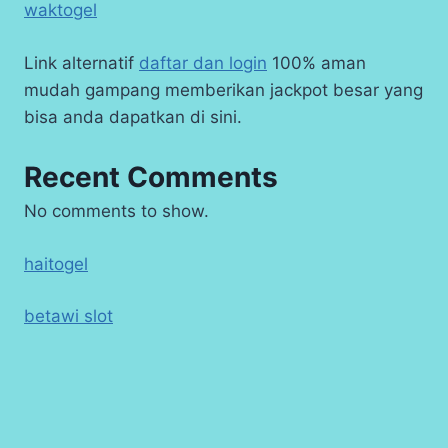
waktogel
Link alternatif
daftar dan login
100% aman
mudah gampang memberikan jackpot besar yang
bisa anda dapatkan di sini.
Recent Comments
No comments to show.
haitogel
betawi slot