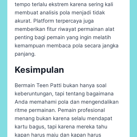
tempo terlalu ekstrem karena sering kali
membuat analisis pola menjadi tidak
akurat. Platform terpercaya juga
memberikan fitur riwayat permainan alat
penting bagi pemain yang ingin melatih
kemampuan membaca pola secara jangka
panjang.
Kesimpulan
Bermain Teen Patti bukan hanya soal
keberuntungan, tapi tentang bagaimana
Anda memahami pola dan mengendalikan
ritme permainan. Pemain profesional
menang bukan karena selalu mendapat
kartu bagus, tapi karena mereka tahu
kapan harus maju dan kapan harus