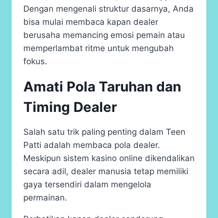
Dengan mengenali struktur dasarnya, Anda
bisa mulai membaca kapan dealer
berusaha memancing emosi pemain atau
memperlambat ritme untuk mengubah
fokus.
Amati Pola Taruhan dan
Timing Dealer
Salah satu trik paling penting dalam Teen
Patti adalah membaca pola dealer.
Meskipun sistem kasino online dikendalikan
secara adil, dealer manusia tetap memiliki
gaya tersendiri dalam mengelola
permainan.