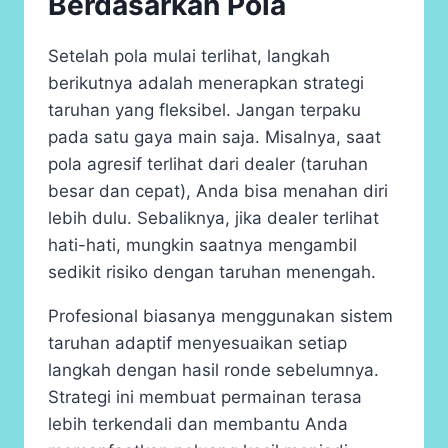
Berdasarkan Pola
Setelah pola mulai terlihat, langkah
berikutnya adalah menerapkan strategi
taruhan yang fleksibel. Jangan terpaku
pada satu gaya main saja. Misalnya, saat
pola agresif terlihat dari dealer (taruhan
besar dan cepat), Anda bisa menahan diri
lebih dulu. Sebaliknya, jika dealer terlihat
hati-hati, mungkin saatnya mengambil
sedikit risiko dengan taruhan menengah.
Profesional biasanya menggunakan sistem
taruhan adaptif menyesuaikan setiap
langkah dengan hasil ronde sebelumnya.
Strategi ini membuat permainan terasa
lebih terkendali dan membantu Anda