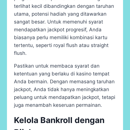
terlihat kecil dibandingkan dengan taruhan
utama, potensi hadiah yang ditawarkan
sangat besar. Untuk memenuhi syarat
mendapatkan jackpot progresif, Anda
biasanya perlu memiliki kombinasi kartu
tertentu, seperti royal flush atau straight
flush.
Pastikan untuk membaca syarat dan
ketentuan yang berlaku di kasino tempat
Anda bermain. Dengan memasang taruhan
jackpot, Anda tidak hanya meningkatkan
peluang untuk mendapatkan jackpot, tetapi
juga menambah keseruan permainan.
Kelola Bankroll dengan