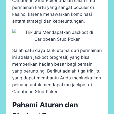
Caribbean Stud Poker adalah salah satu
permainan kartu yang sangat populer di
kasino, karena menawarkan kombinasi
antara strategi dan keberuntungan.
Salah satu daya tarik utama dari permainan
ini adalah jackpot progresif, yang bisa
memberikan hadiah besar bagi pemain
yang beruntung. Berikut adalah tiga trik jitu
yang dapat membantu Anda meningkatkan
peluang untuk mendapatkan jackpot di
Caribbean Stud Poker.
Pahami Aturan dan