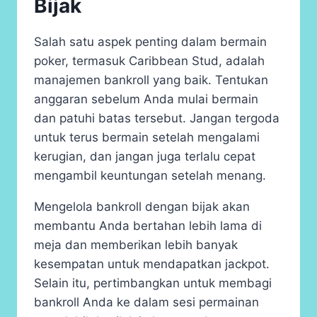
Bijak
Salah satu aspek penting dalam bermain
poker, termasuk Caribbean Stud, adalah
manajemen bankroll yang baik. Tentukan
anggaran sebelum Anda mulai bermain
dan patuhi batas tersebut. Jangan tergoda
untuk terus bermain setelah mengalami
kerugian, dan jangan juga terlalu cepat
mengambil keuntungan setelah menang.
Mengelola bankroll dengan bijak akan
membantu Anda bertahan lebih lama di
meja dan memberikan lebih banyak
kesempatan untuk mendapatkan jackpot.
Selain itu, pertimbangkan untuk membagi
bankroll Anda ke dalam sesi permainan