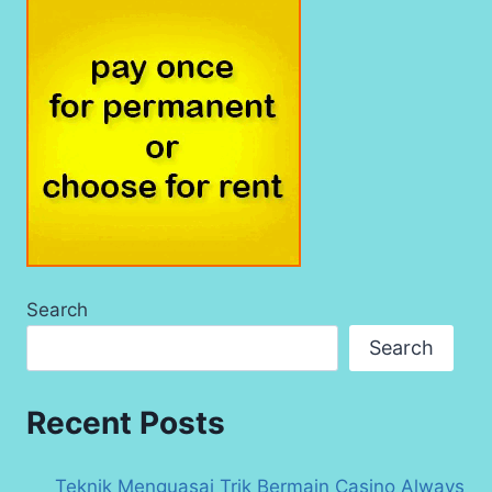
Search
Search
Recent Posts
Teknik Menguasai Trik Bermain Casino Always