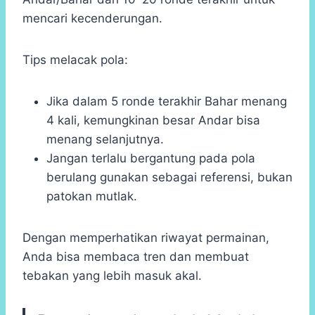
mencari kecenderungan.
Tips melacak pola:
Jika dalam 5 ronde terakhir Bahar menang
4 kali, kemungkinan besar Andar bisa
menang selanjutnya.
Jangan terlalu bergantung pada pola
berulang gunakan sebagai referensi, bukan
patokan mutlak.
Dengan memperhatikan riwayat permainan,
Anda bisa membaca tren dan membuat
tebakan yang lebih masuk akal.