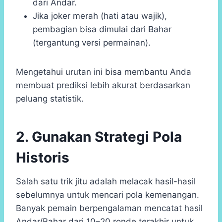
dari Andar.
Jika joker merah (hati atau wajik),
pembagian bisa dimulai dari Bahar
(tergantung versi permainan).
Mengetahui urutan ini bisa membantu Anda
membuat prediksi lebih akurat berdasarkan
peluang statistik.
2. Gunakan Strategi Pola
Historis
Salah satu trik jitu adalah melacak hasil-hasil
sebelumnya untuk mencari pola kemenangan.
Banyak pemain berpengalaman mencatat hasil
Andar/Bahar dari 10–20 ronde terakhir untuk