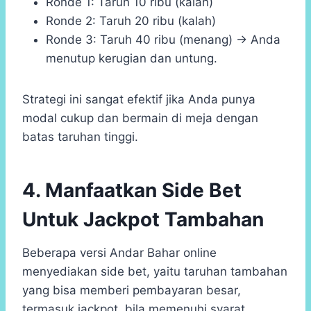
Ronde 1: Taruh 10 ribu (kalah)
Ronde 2: Taruh 20 ribu (kalah)
Ronde 3: Taruh 40 ribu (menang) → Anda
menutup kerugian dan untung.
Strategi ini sangat efektif jika Anda punya
modal cukup dan bermain di meja dengan
batas taruhan tinggi.
4. Manfaatkan Side Bet
Untuk Jackpot Tambahan
Beberapa versi Andar Bahar online
menyediakan side bet, yaitu taruhan tambahan
yang bisa memberi pembayaran besar,
termasuk jackpot, bila memenuhi syarat