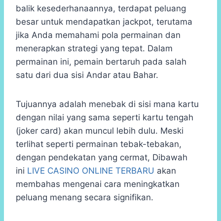
balik kesederhanaannya, terdapat peluang
besar untuk mendapatkan jackpot, terutama
jika Anda memahami pola permainan dan
menerapkan strategi yang tepat. Dalam
permainan ini, pemain bertaruh pada salah
satu dari dua sisi Andar atau Bahar.
Tujuannya adalah menebak di sisi mana kartu
dengan nilai yang sama seperti kartu tengah
(joker card) akan muncul lebih dulu. Meski
terlihat seperti permainan tebak-tebakan,
dengan pendekatan yang cermat, Dibawah
ini
LIVE CASINO ONLINE TERBARU
akan
membahas mengenai cara meningkatkan
peluang menang secara signifikan.