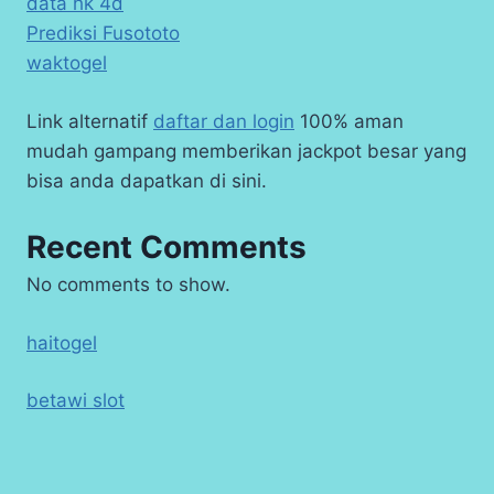
data hk 4d
Prediksi Fusototo
waktogel
Link alternatif
daftar dan login
100% aman
mudah gampang memberikan jackpot besar yang
bisa anda dapatkan di sini.
Recent Comments
No comments to show.
haitogel
betawi slot